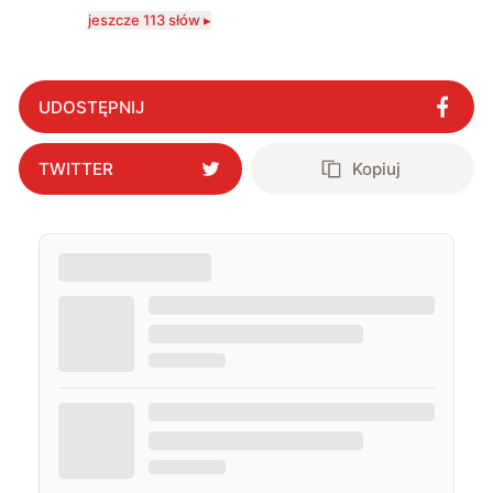
wciągająca co telefony, a rozwój technologii sprawił,
jeszcze 113 słów ▸
że do urządzeń mobilnych dołączył też inny sprzęt
elektroniczny. Dzisiaj moje biurko zasypuje każdy
rodzaj sprzętu, a o sieci 5G mogę mówić obudzony w
środku nocy. Od 2019 roku śledzę i opisuję ruchy
antykomórkowe w Polsce i na świecie. Poziom
UDOSTĘPNIJ
wylewanego przez nie hejtu świadczy o tym, że robię
to dobrze. Na przestrzeni ostatnich lat moje teksty
pojawiały się na łamach serwisów GamingSociety, Gry-
TWITTER
Kopiuj
Online i PCWorld.pl, a od 2020 roku jestem związany z
WhatNext.pl, gdzie jestem zastępcą redaktora
naczelnego. Życie prywatne łączę z zawodowym,
interesując się nowymi technologiami, ale nie
pogardzę dobrą muzyką, serialem, grami
komputerowymi czy sportem.