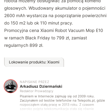
robota możemy obsługiwać za pomocą komend
głosowych. Wbudowany akumulator o pojemności
2600 mAh wystarcza na posprzątanie powierzchni
do 150 m2 lub ok 110 minut pracy.
Promocyjna cena Xiaomi Robot Vacuum Mop E10
w ramach Black Friday to 799 zł, zamiast
regularnych 899 zł.
Lokowanie produktu
: Xiaomi
NAPISANE PRZEZ
A
Arkadiusz Dziermański
Redaktor Prowadzący
Pisaniem w Internecie zajmuję się od 2009 roku.
Zaczynałem od testów telefonów na Telepolis.pl, gdzie
rozpocząłem stałą pracę w 2013 roku. Z czasem
szeroko pojęta telekomunikacja stała się równie