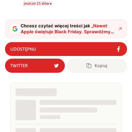
relacja między rozwojem technologii a współczesną
jeszcze 15 słów ▸
popkulturą. W wolnych chwilach zakopuję się w książkach i
komiksach — najczęściej w fantastyce i wuxia.
Chcesz czytać więcej treści jak
„
Nawet
Apple świętuje Black Friday. Sprawdźmy
szczegóły oferty
"
?
UDOSTĘPNIJ
TWITTER
Kopiuj