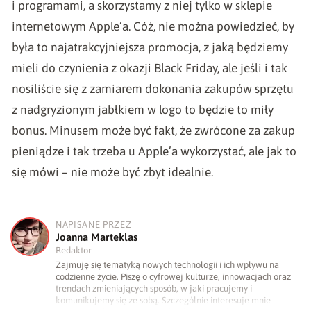
i programami, a skorzystamy z niej tylko w sklepie
internetowym Apple’a. Cóż, nie można powiedzieć, by
była to najatrakcyjniejsza promocja, z jaką będziemy
mieli do czynienia z okazji Black Friday, ale jeśli i tak
nosiliście się z zamiarem dokonania zakupów sprzętu
z nadgryzionym jabłkiem w logo to będzie to miły
bonus. Minusem może być fakt, że zwrócone za zakup
pieniądze i tak trzeba u Apple’a wykorzystać, ale jak to
się mówi – nie może być zbyt idealnie.
NAPISANE PRZEZ
J
Joanna Marteklas
Redaktor
Zajmuję się tematyką nowych technologii i ich wpływu na
codzienne życie. Piszę o cyfrowej kulturze, innowacjach oraz
trendach zmieniających sposób, w jaki pracujemy i
komunikujemy się ze sobą. Szczególnie interesuje mnie