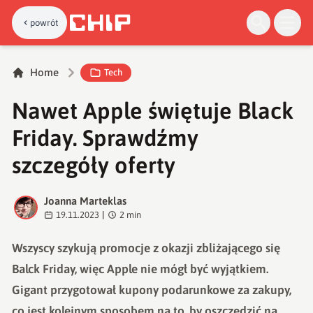
powrót
Home
Tech
Nawet Apple świętuje Black
Friday. Sprawdźmy
szczegóły oferty
Joanna Marteklas
J
19.11.2023
|
2
min
Wszyscy szykują promocje z okazji zbliżającego się
Balck Friday, więc Apple nie mógł być wyjątkiem.
Gigant przygotował kupony podarunkowe za zakupy,
co jest kolejnym sposobem na to, by oszczędzić na