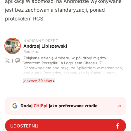
aplikacji Wiadomości na Androidzie wykonywane
jest bez zachowania standaryzacji, ponad
protokołem RCS.
NAPISANE PRZEZ
A
Andrzej Libiszewski
Redaktor
Zbłąkane dziecię Amberu, w pół drogi między
Wzorcem Porządku, a Logrusem Chaosu. Z
Ghostwheelem pod rękę, ze Spikardem w marzeniach,
earl pustki Pomiędzy, szalony książę Galerii Luster,
karta Tarota nakreślona między wtedy, a teraz. A
jeszcze 29 słów ▸
serio? Pisaniem o szeroko pojętej technice o zajmuję
się od 2017 roku. Poza tym kocham fotografię, książki,
fantastykę i koty. W wolnych chwilach słucham muzyki
i gram w gry :)
Dodaj
CHIP.pl
jako preferowane źródło
UDOSTĘPNIJ