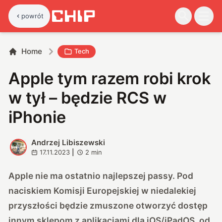
powrót
Home
Tech
Apple tym razem robi krok
w tył – będzie RCS w
iPhonie
Andrzej Libiszewski
A
17.11.2023
|
2
min
Apple nie ma ostatnio najlepszej passy. Pod
naciskiem Komisji Europejskiej w niedalekiej
przyszłości będzie
zmuszone otworzyć dostęp
innym sklepom z aplikacjami dla iOS/iPadOS, od