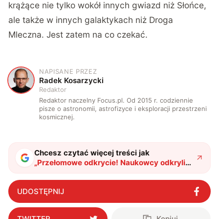
krążące nie tylko wokół innych gwiazd niż Słońce,
ale także w innych galaktykach niż Droga
Mleczna. Jest zatem na co czekać.
NAPISANE PRZEZ
R
Radek Kosarzycki
Redaktor
Redaktor naczelny Focus.pl. Od 2015 r. codziennie
pisze o astronomii, astrofizyce i eksploracji przestrzeni
kosmicznej.
Chcesz czytać więcej treści jak
„
Przełomowe odkrycie! Naukowcy odkryli
co znajduje się w otoczeniu gwiazdy poza
naszą galaktyką
"
?
UDOSTĘPNIJ
TWITTER
Kopiuj