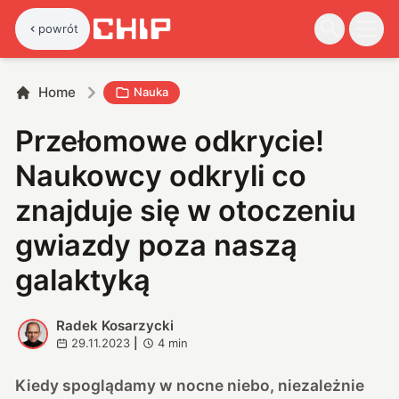
powrót
Home
Nauka
Przełomowe odkrycie!
Naukowcy odkryli co
znajduje się w otoczeniu
gwiazdy poza naszą
galaktyką
Radek Kosarzycki
R
29.11.2023
|
4
min
Kiedy spoglądamy w nocne niebo, niezależnie