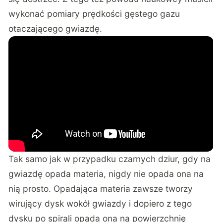
wykonać pomiary prędkości gęstego gazu
otaczającego gwiazdę.
Tak samo jak w przypadku czarnych dziur, gdy na
gwiazdę opada materia, nigdy nie opada ona na
nią prosto. Opadająca materia zawsze tworzy
wirujący dysk wokół gwiazdy i dopiero z tego
dysku po spirali opada ona na powierzchnię