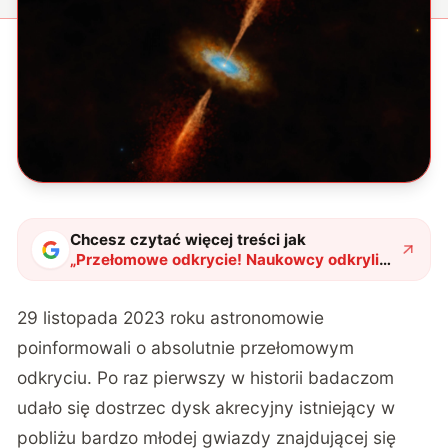
Chcesz czytać więcej treści jak
„
Przełomowe odkrycie! Naukowcy odkryli
co znajduje się w otoczeniu gwiazdy poza
naszą galaktyką
"
?
29 listopada 2023 roku astronomowie
poinformowali o absolutnie przełomowym
odkryciu. Po raz pierwszy w historii
badaczom
udało się dostrzec dysk akrecyjny
istniejący w
pobliżu bardzo młodej gwiazdy znajdującej się