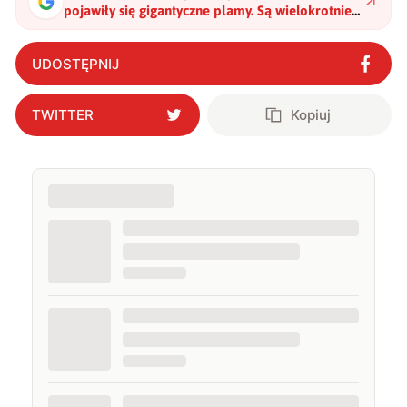
pojawiły się gigantyczne plamy. Są wielokrotnie
większe od Ziemi i zwiastują kłopoty
"
?
UDOSTĘPNIJ
TWITTER
Kopiuj