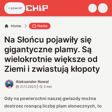
powrót
Home
Nauka
Na Słońcu pojawiły się
gigantyczne plamy. Są
wielokrotnie większe od
Ziemi i zwiastują kłopoty
Aleksander Kowal
A
21.11.2023
|
3
min
Gdy na powierzchni naszej gwiazdy można
dostrzec rosnącą liczbę plam słonecznych, to