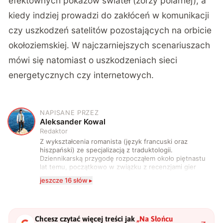
efektownych pokazów świateł (zorzy polarnej), a
kiedy indziej prowadzi do zakłóceń w komunikacji
czy uszkodzeń satelitów pozostających na orbicie
okołoziemskiej. W najczarniejszych scenariuszach
mówi się natomiast o uszkodzeniach sieci
energetycznych czy internetowych.
NAPISANE PRZEZ
A
Aleksander Kowal
Redaktor
Z wykształcenia romanista (język francuski oraz
hiszpański) ze specjalizacją z traduktologii.
Dziennikarską przygodę rozpocząłem około piętnastu
lat temu, początkowo w związku z recenzjami gier
komputerowych i filmów. Obecnie publikuję
jeszcze 16 słów ▸
zdecydowanie częściej na tematy związane z nauką
oraz technologią. W wolnym czasie uwielbiam
podróżować, śledzić kinowe i książkowe nowości, a
także uprawiać oraz oglądać sport.
Chcesz czytać więcej treści jak
„
Na Słońcu