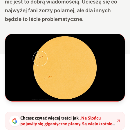
nie jest to dobrą wiadomością. Ucieszą się co
najwyżej fani zorzy polarnej, ale dla innych
będzie to iście problematyczne.
Chcesz czytać więcej treści jak
„
Na Słońcu
pojawiły się gigantyczne plamy. Są wielokrotnie
większe od Ziemi i zwiastują kłopoty
"
?