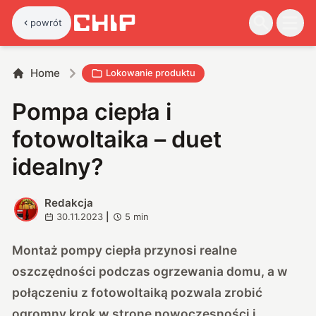
powrót
Home
Lokowanie produktu
Pompa ciepła i
fotowoltaika – duet
idealny?
Redakcja
R
30.11.2023
|
5
min
Montaż pompy ciepła przynosi realne
oszczędności podczas ogrzewania domu, a w
połączeniu z fotowoltaiką pozwala zrobić
ogromny krok w stronę nowoczesności i