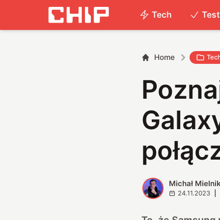
Tech
Tes
Home
Tec
Pozna
Galaxy
połąc
Michał Mielni
M
24.11.2023
|
To, że Samsung m