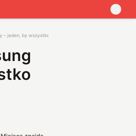
 – jeden, by wszystko połączyć [WIDEO]
sung
stko
 Miejsce znajdą