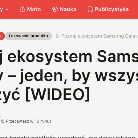
ty
Moto
Nauka
Publicystyka
Poznaj ekosystem Samsung Galaxy
h
Lokowanie produktu
j ekosystem Sam
 – jeden, by wszy
zyć [WIDEO]
k
Przeczytasz w
16
minut
a bogate portfolio urządzeń, nie dziwi nikogo.