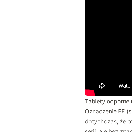
Tablety odporne 
Oznaczenie FE (s
dotychczas, że ot
serii, ale bez z