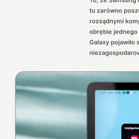
tu zarówno poszu
rozsądnymi komp
obrębie jednego
Galaxy pojawiło 
niezagospodarow