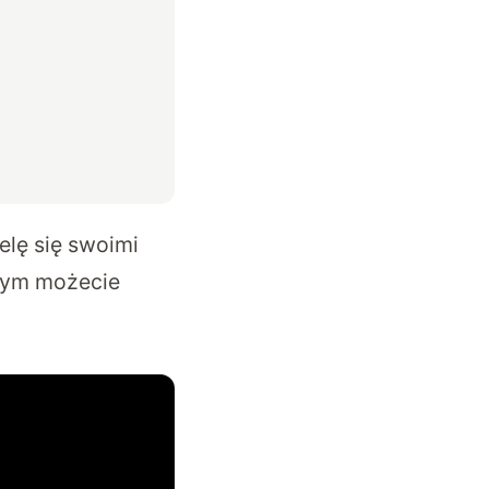
lę się swoimi
órym możecie