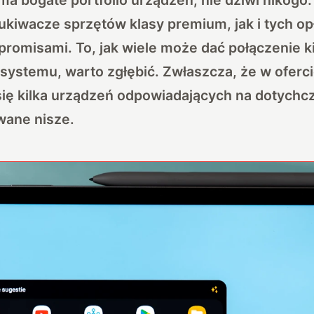
kiwacze sprzętów klasy premium, jak i tych op
romisami. To, jak wiele może dać połączenie k
 systemu, warto zgłębić. Zwłaszcza, że w ofer
się kilka urządzeń odpowiadających na dotychc
ane nisze.