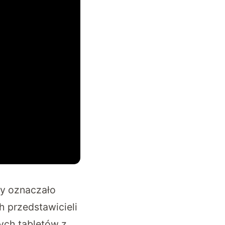
y oznaczało
h przedstawicieli
ych tabletów z