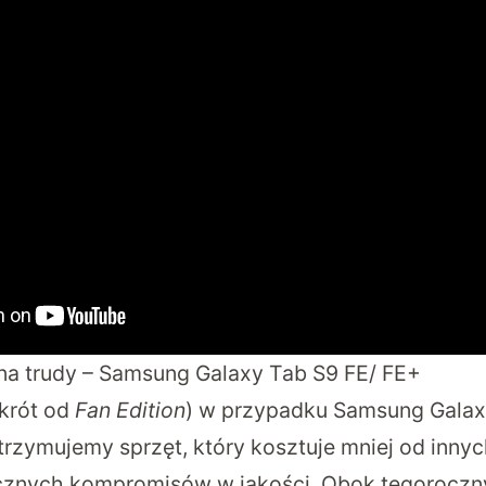
na trudy – Samsung Galaxy Tab S9 FE/ FE+
krót od
Fan Edition
) w przypadku Samsung Galax
rzymujemy sprzęt, który kosztuje mniej od innyc
nacznych kompromisów w jakości. Obok tegoroczn