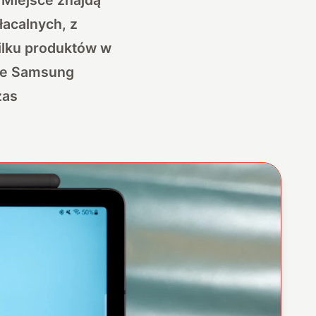
łacalnych, z
ilku produktów w
cie Samsung
zas