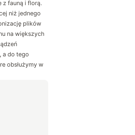
z fauną i florą.
cej niż jednego
nizację plików
onu na większych
ządzeń
 a do tego
óre obsłużymy w