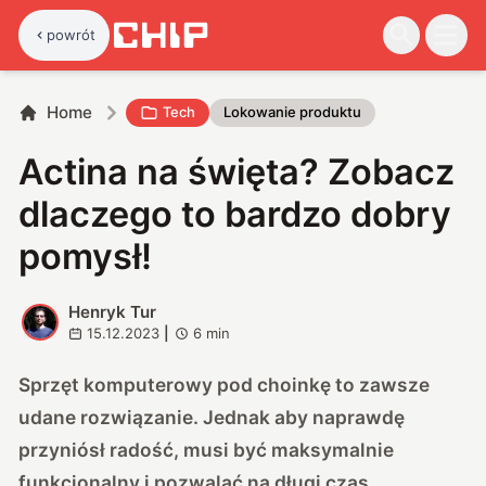
powrót
Home
Tech
Lokowanie produktu
Actina na święta? Zobacz
dlaczego to bardzo dobry
pomysł!
Henryk Tur
H
15.12.2023
|
6
min
Sprzęt komputerowy pod choinkę to zawsze
udane rozwiązanie. Jednak aby naprawdę
przyniósł radość, musi być maksymalnie
funkcjonalny i pozwalać na długi czas