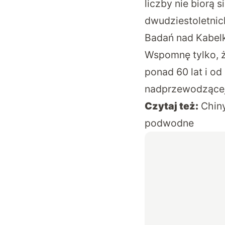
liczby nie biorą s
dwudziestoletnic
Badań nad Kabelk
Wspomnę tylko, ż
ponad 60 lat i od
nadprzewodzącej
Czytaj też:
Chiny
podwodne