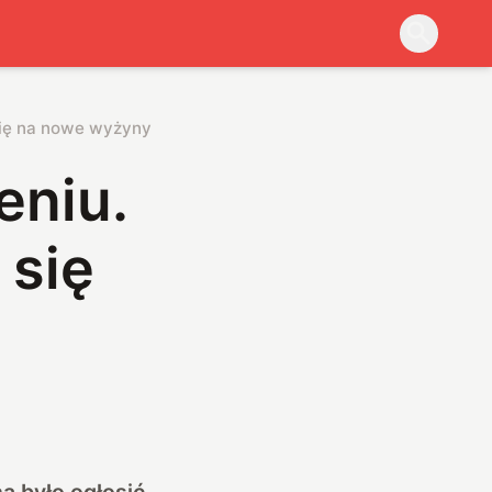
się na nowe wyżyny
eniu.
 się
a było ogłosić