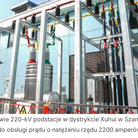
dwie 220-kV podstacje w dystrykcie Xuhui w Szang
o obsługi prądu o natężeniu rzędu 2200 amperó