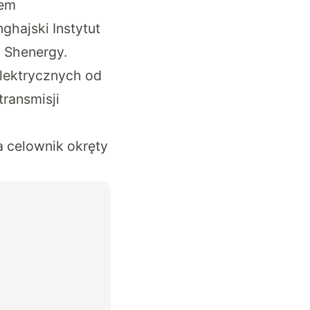
cem
hajski Instytut
 Shenergy.
elektrycznych od
transmisji
a celownik okręty