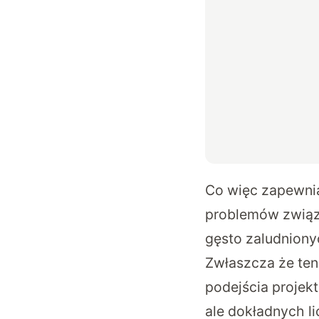
Co więc zapewnią
problemów związa
gęsto zaludniony
Zwłaszcza że ten
podejścia proje
ale dokładnych li