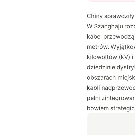
Chiny sprawdziły
W Szanghaju rozc
kabel przewodząc
metrów. Wyjątkow
kilowoltów (kV) i
dziedzinie dystry
obszarach miejsk
kabli nadprzewod
pełni zintegrowan
bowiem strategic