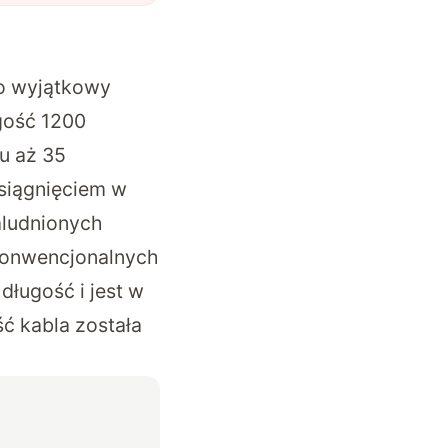
o
wyjątkowy
ugość 1200
u aż 35
osiągnięciem w
zaludnionych
 konwencjonalnych
długość i jest w
ść kabla została