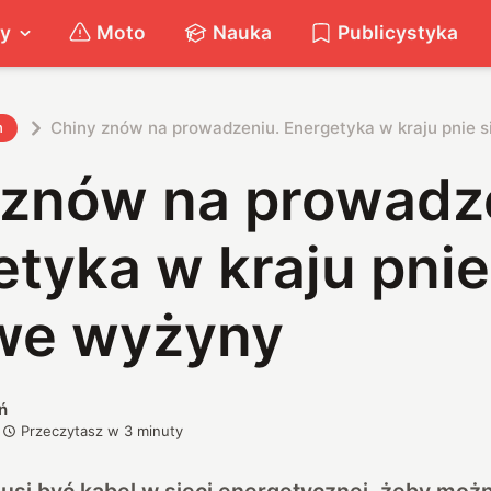
ty
Moto
Nauka
Publicystyka
Chiny znów na prowadzeniu. Energetyka w kraju pnie 
h
 znów na prowadz
tyka w kraju pnie
we wyżyny
ń
Przeczytasz w
3
minuty
si być kabel w sieci energetycznej, żeby możn