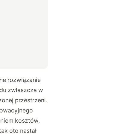
ne rozwiązanie
ądu zwłaszcza w
onej przestrzeni.
nnowacyjnego
eniem kosztów,
tak oto nastał