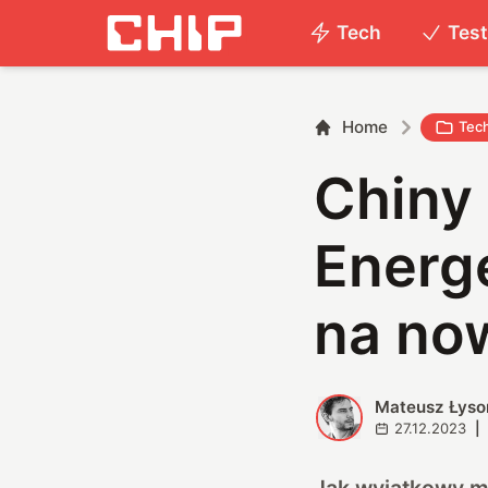
Tech
Tes
Home
Tec
Chiny
Energe
na no
Mateusz Łyso
M
27.12.2023
|
Jak wyjątkowy mu