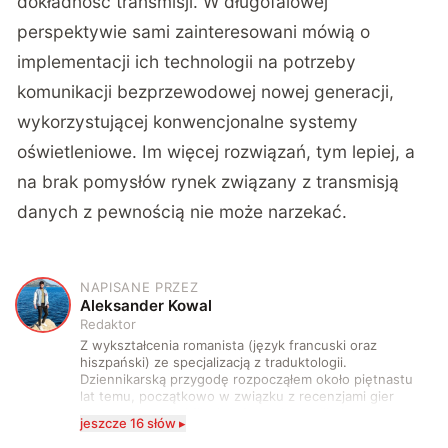
dokładność transmisji. W długofalowej
perspektywie sami zainteresowani mówią o
implementacji ich technologii na potrzeby
komunikacji bezprzewodowej nowej generacji,
wykorzystującej konwencjonalne systemy
oświetleniowe. Im więcej rozwiązań, tym lepiej, a
na brak pomysłów rynek związany z transmisją
danych z pewnością nie może narzekać.
NAPISANE PRZEZ
A
Aleksander Kowal
Redaktor
Z wykształcenia romanista (język francuski oraz
hiszpański) ze specjalizacją z traduktologii.
Dziennikarską przygodę rozpocząłem około piętnastu
lat temu, początkowo w związku z recenzjami gier
komputerowych i filmów. Obecnie publikuję
jeszcze 16 słów ▸
zdecydowanie częściej na tematy związane z nauką
oraz technologią. W wolnym czasie uwielbiam