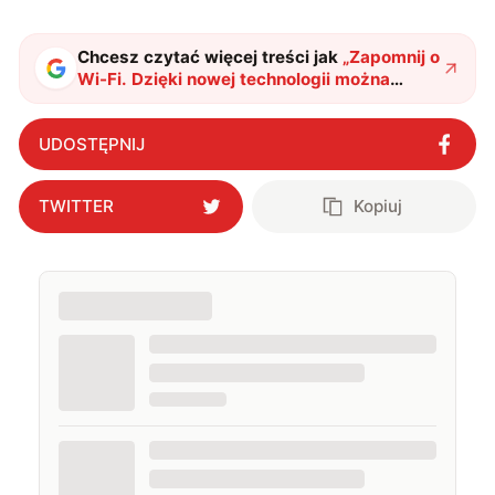
podróżować, śledzić kinowe i książkowe nowości, a
także uprawiać oraz oglądać sport.
Chcesz czytać więcej treści jak
„
Zapomnij o
Wi-Fi. Dzięki nowej technologii można
przesyłać dane 100-krotnie szybciej
"
?
UDOSTĘPNIJ
TWITTER
Kopiuj