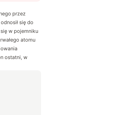
anego przez
odnosił się do
 się w pojemniku
etrwałego atomu
iowania
n ostatni, w