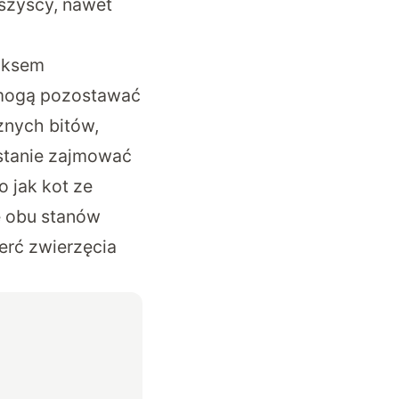
szyscy, nawet
doksem
 mogą pozostawać
znych bitów,
stanie zajmować
o jak kot ze
 obu stanów
ierć zwierzęcia