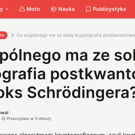
ty
Moto
Nauka
Publicystyka
Co wspólnego ma ze sobą kryptografia postkwantowa
ka
pólnego ma ze so
ografia postkwant
oks Schrödingera
owal
Przeczytasz w
3
minuty
owana algorytmom kryptograficznym, czyli kryp