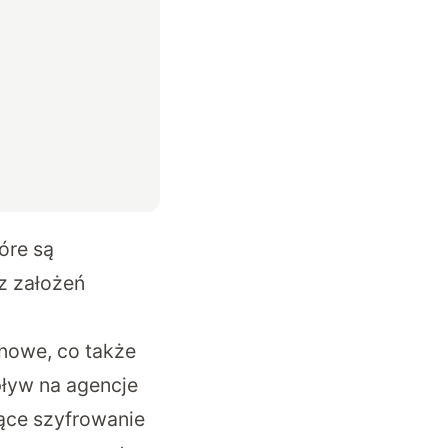
óre są
z założeń
 nowe, co także
pływ na agencje
ące szyfrowanie