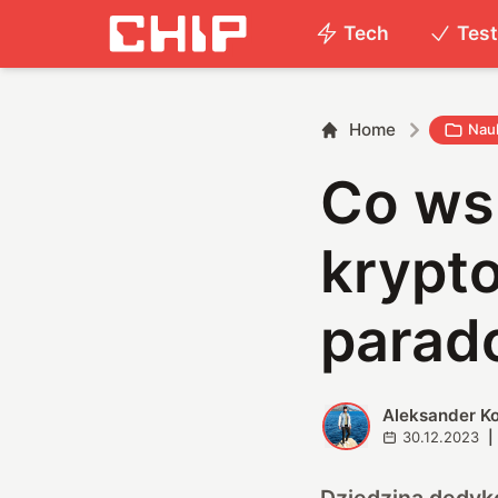
Tech
Tes
Home
Nau
Co ws
krypt
parad
Aleksander K
A
30.12.2023
|
Dziedzina dedyk