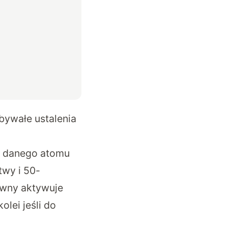
bywałe ustalenia
a danego atomu
wy i 50-
ywny aktywuje
lei jeśli do