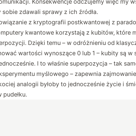
komunikacji. Konsekwencje odczujemy więc my w
y sobie zdawali sprawy z ich źródła.
powiązanie z kryptografii postkwantowej z para
omputery kwantowe korzystają z kubitów, które
erpozycji. Dzięki temu – w odróżnieniu od klasyc
wać wartości wynoszące 0 lub 1 – kubity są w 
ednocześnie. I to właśnie superpozycja – tak sam
sperymentu myślowego – zapewnia zajmowanie
ociej analogii byłoby to jednocześnie życie i śm
 pudełku.