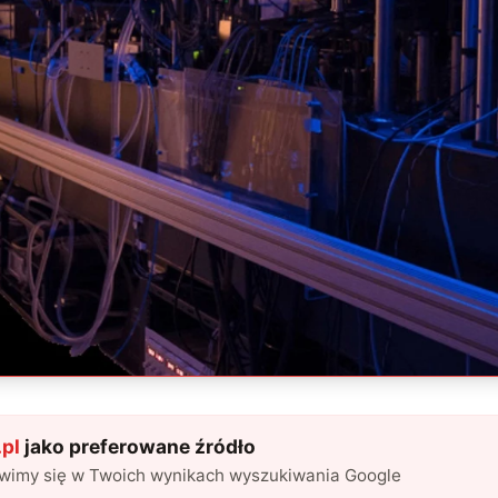
pl
jako preferowane źródło
awimy się w Twoich wynikach wyszukiwania Google