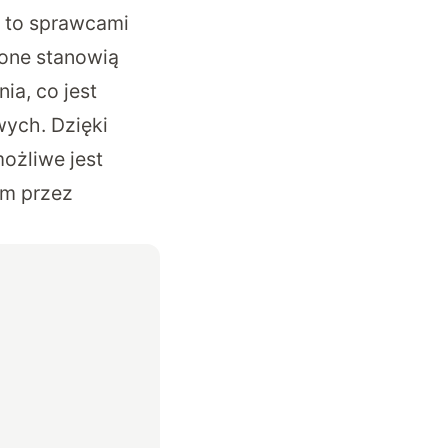
, to sprawcami
 one stanowią
a, co jest
ych. Dzięki
ożliwe jest
em przez