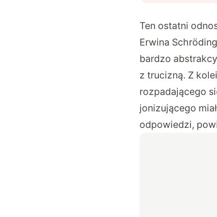
Ten ostatni odno
Erwina Schrödinge
bardzo abstrakcy
z trucizną. Z ko
rozpadającego si
jonizującego mia
odpowiedzi, powi