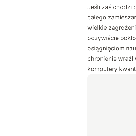
Jeśli zaś chodzi 
całego zamieszan
wielkie zagrożen
oczywiście pokło
osiągnięciom nau
chronienie wraż
komputery kwan