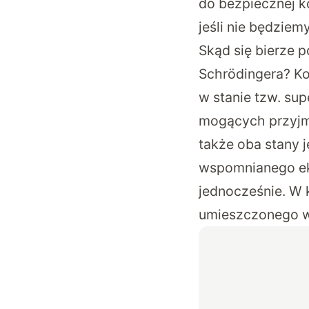
do bezpiecznej 
jeśli nie będziem
Skąd się bierze 
Schrödingera? K
w stanie tzw. sup
mogących przyjmo
także oba stany j
wspomnianego ek
jednocześnie. W k
umieszczonego w