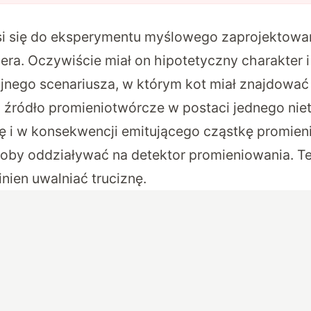
si się do eksperymentu myślowego zaprojektow
ra. Oczywiście miał on hipotetyczny charakter i 
jnego scenariusza, w którym kot miał znajdować
lei źródło promieniotwórcze w postaci jednego ni
ę i w konsekwencji emitującego cząstkę promien
łoby oddziaływać na detektor promieniowania. Te
nien uwalniać truciznę.