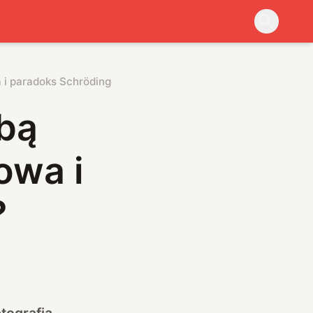
 i paradoks Schrödingera?
bą
owa i
?
tografia