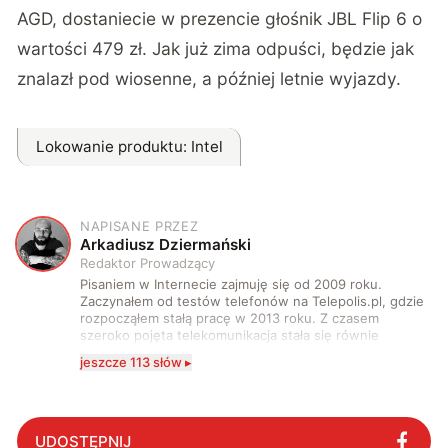
AGD, dostaniecie w prezencie głośnik JBL Flip 6 o
wartości 479 zł. Jak już zima odpuści, będzie jak
znalazł pod wiosenne, a później letnie wyjazdy.
Lokowanie produktu
: Intel
NAPISANE PRZEZ
A
Arkadiusz Dziermański
Redaktor Prowadzący
Pisaniem w Internecie zajmuję się od 2009 roku.
Zaczynałem od testów telefonów na Telepolis.pl, gdzie
rozpocząłem stałą pracę w 2013 roku. Z czasem
szeroko pojęta telekomunikacja stała się równie
wciągająca co telefony, a rozwój technologii sprawił,
jeszcze 113 słów ▸
że do urządzeń mobilnych dołączył też inny sprzęt
elektroniczny. Dzisiaj moje biurko zasypuje każdy
rodzaj sprzętu, a o sieci 5G mogę mówić obudzony w
środku nocy. Od 2019 roku śledzę i opisuję ruchy
antykomórkowe w Polsce i na świecie. Poziom
UDOSTĘPNIJ