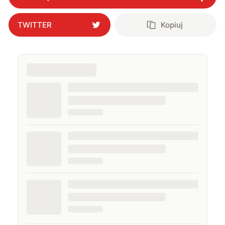
wylewanego przez nie hejtu świadczy o tym, że robię
to dobrze. Na przestrzeni ostatnich lat moje teksty
pojawiały się na łamach serwisów GamingSociety, Gry-
TWITTER
Kopiuj
Online i PCWorld.pl, a od 2020 roku jestem związany z
WhatNext.pl, gdzie jestem zastępcą redaktora
naczelnego. Życie prywatne łączę z zawodowym,
interesując się nowymi technologiami, ale nie
pogardzę dobrą muzyką, serialem, grami
komputerowymi czy sportem.