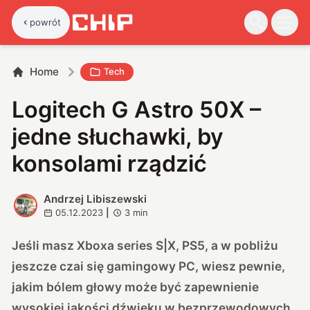
powrót
Home
Tech
Logitech G Astro 50X –
jedne słuchawki, by
konsolami rządzić
Andrzej Libiszewski
A
05.12.2023
|
3
min
Jeśli masz Xboxa series S|X, PS5, a w pobliżu
jeszcze czai się gamingowy PC, wiesz pewnie,
jakim bólem głowy może być zapewnienie
wysokiej jakości dźwięku w bezprzewodowych