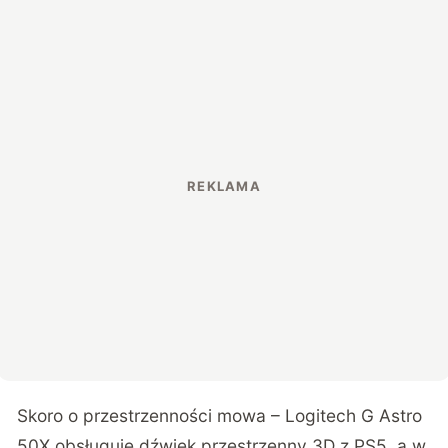
Skoro o przestrzenności mowa – Logitech G Astro
50X obsługuje dźwięk przestrzenny 3D z PS5, a w