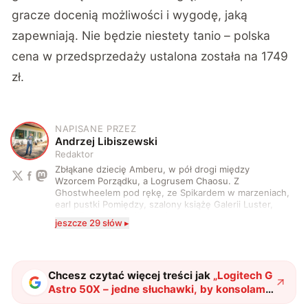
gracze docenią możliwości i wygodę, jaką
zapewniają. Nie będzie niestety tanio – polska
cena w przedsprzedaży ustalona została na 1749
zł
.
NAPISANE PRZEZ
A
Andrzej Libiszewski
Redaktor
Zbłąkane dziecię Amberu, w pół drogi między
Wzorcem Porządku, a Logrusem Chaosu. Z
Ghostwheelem pod rękę, ze Spikardem w marzeniach,
earl pustki Pomiędzy, szalony książę Galerii Luster,
karta Tarota nakreślona między wtedy, a teraz. A
jeszcze 29 słów ▸
serio? Pisaniem o szeroko pojętej technice o zajmuję
się od 2017 roku. Poza tym kocham fotografię, książki,
fantastykę i koty. W wolnych chwilach słucham muzyki
i gram w gry :)
Chcesz czytać więcej treści jak
„
Logitech G
Astro 50X – jedne słuchawki, by konsolami
rządzić
"
?