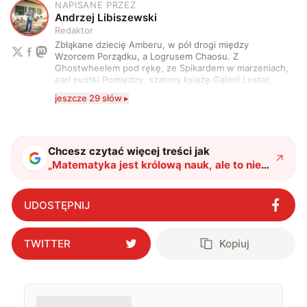
NAPISANE PRZEZ
A
Andrzej Libiszewski
Redaktor
Zbłąkane dziecię Amberu, w pół drogi między
Wzorcem Porządku, a Logrusem Chaosu. Z
Ghostwheelem pod rękę, ze Spikardem w marzeniach,
earl pustki Pomiędzy, szalony książę Galerii Luster,
karta Tarota nakreślona między wtedy, a teraz. A
jeszcze 29 słów ▸
serio? Pisaniem o szeroko pojętej technice o zajmuję
się od 2017 roku. Poza tym kocham fotografię, książki,
fantastykę i koty. W wolnych chwilach słucham muzyki
i gram w gry :)
Chcesz czytać więcej treści jak
„
Matematyka jest królową nauk, ale to nie
znaczy, że ją lubimy
"
?
UDOSTĘPNIJ
TWITTER
Kopiuj