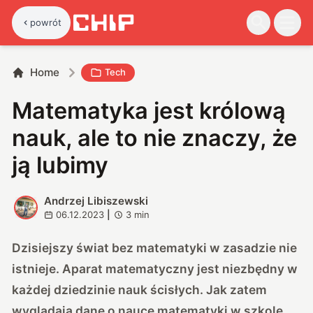
powrót
Home
Tech
Matematyka jest królową
nauk, ale to nie znaczy, że
ją lubimy
Andrzej Libiszewski
A
06.12.2023
|
3
min
Dzisiejszy świat bez matematyki w zasadzie nie
istnieje. Aparat matematyczny jest niezbędny w
każdej dziedzinie nauk ścisłych. Jak zatem
wyglądają dane o nauce matematyki w szkole,