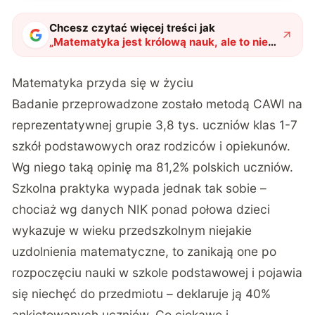
Chcesz czytać więcej treści jak
„
Matematyka jest królową nauk, ale to nie
znaczy, że ją lubimy
"
?
Matematyka przyda się w życiu
Badanie przeprowadzone zostało metodą CAWI na
reprezentatywnej grupie 3,8 tys. uczniów klas 1-7
szkół podstawowych oraz rodziców i opiekunów.
Wg niego taką opinię ma 81,2% polskich uczniów.
Szkolna praktyka wypada jednak tak sobie –
chociaż wg danych NIK ponad połowa dzieci
wykazuje w wieku przedszkolnym niejakie
uzdolnienia matematyczne, to zanikają one po
rozpoczęciu nauki w szkole podstawowej i pojawia
się niechęć do przedmiotu – deklaruje ją 40%
ankietowanych uczniów. Co ciekawe i