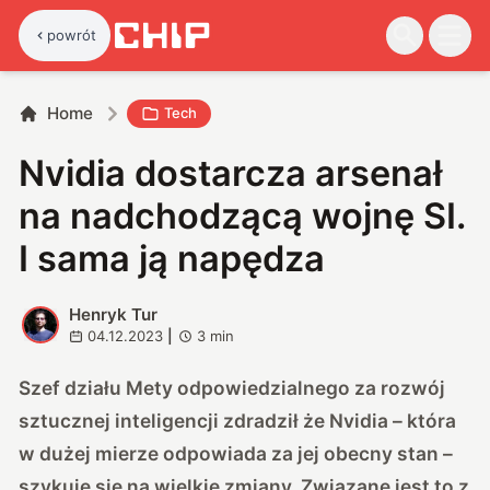
powrót
Home
Tech
Nvidia dostarcza arsenał
na nadchodzącą wojnę SI.
I sama ją napędza
Henryk Tur
H
04.12.2023
|
3
min
Szef działu Mety odpowiedzialnego za rozwój
sztucznej inteligencji zdradził że Nvidia – która
w dużej mierze odpowiada za jej obecny stan –
szykuje się na wielkie zmiany. Związane jest to z