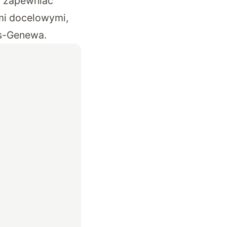
y zapewniać
i docelowymi,
es-Genewa.