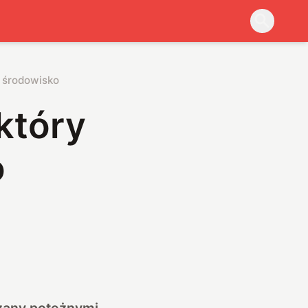
o środowisko
który
o
dzany potężnymi