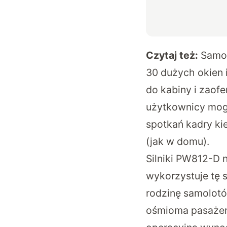
Czytaj też:
Samol
30 dużych okien 
do kabiny i zaof
użytkownicy mogą
spotkań kadry ki
(jak w domu).
Silniki PW812-D 
wykorzystuje tę 
rodzinę samolotó
ośmioma pasażera