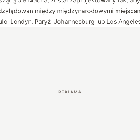
zącą 0,9 Macha, został zaprojektowany tak, ab
dzylądowań między międzynarodowymi miejscam
aulo-Londyn, Paryż-Johannesburg lub Los Angel