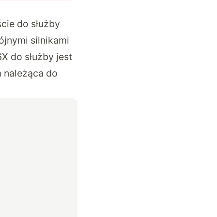
ście do służby
jnymi silnikami
X do służby jest
a należąca do