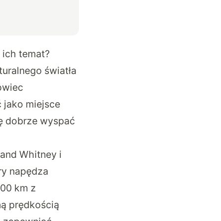
 ich temat?
turalnego światła
owiec
 jako miejsce
ię dobrze wyspać
 and Whitney i
óry napędza
200 km z
ną prędkością