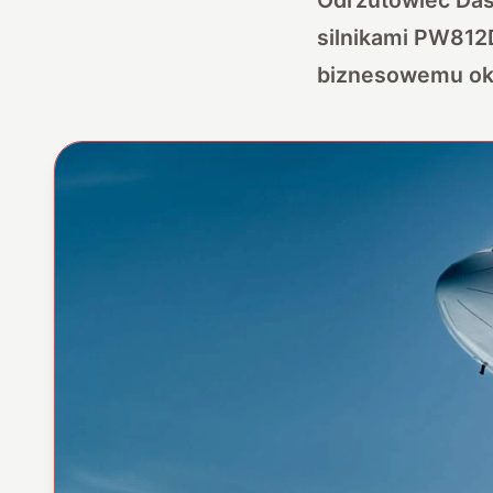
silnikami PW812
biznesowemu okr