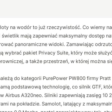
oty na wodór to już rzeczywistość. Co wiemy na
i świetlik mają zapewniać maksymalny dostęp na
erować panoramiczne widoki. Zamawiając odrzut
 wybrać pakiet Privacy Suite, który może służyć
erowniczej, a także przestrzeń, w której można s
należą do kategorii PurePower PW800 firmy Pratt
samą podstawową technologię, co silnik GTF, kt
w Airbus A320neo. Silniki zapewniają zasięg 10 
mi na pokładzie. Samolot, latający z maksymal