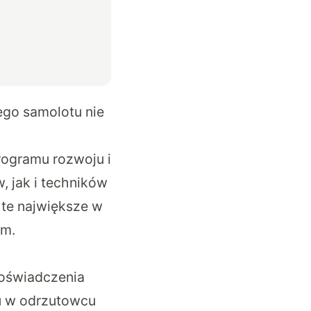
ego samolotu nie
rogramu rozwoju i
, jak i techników
 te największe w
km.
doświadczenia
su w odrzutowcu