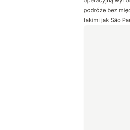
operacyjną wynos
podróże bez mię
takimi jak São P