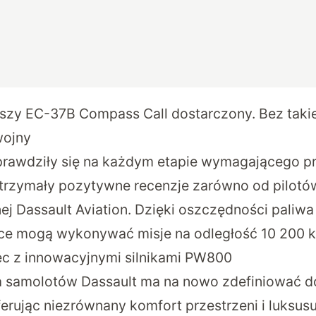
szy EC-37B Compass Call dostarczony. Bez taki
wojny
prawdziły się na każdym etapie wymagającego p
Otrzymały pozytywne recenzje zarówno od pilotów
ej Dassault Aviation. Dzięki oszczędności paliwa
wce mogą wykonywać misje na odległość 10 200 
c z innowacyjnymi silnikami PW800
a samolotów Dassault ma na nowo zdefiniować 
erując niezrównany komfort przestrzeni i luksu