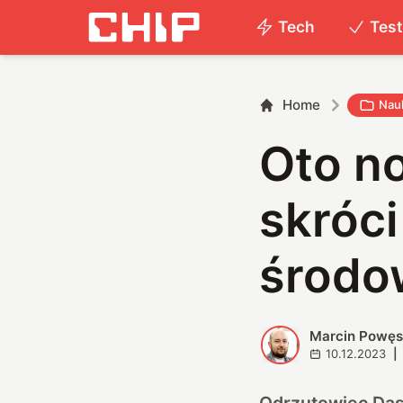
Tech
Tes
Home
Nau
Oto n
skróci
środo
Marcin Powę
M
10.12.2023
|
Odrzutowiec Das