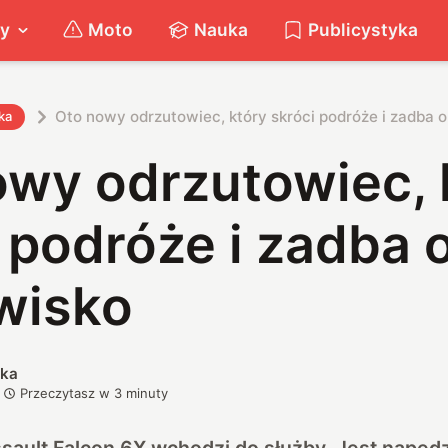
ty
Moto
Nauka
Publicystyka
Oto nowy odrzutowiec, który skróci podróże i zadba 
ka
owy odrzutowiec, 
 podróże i zadba 
wisko
ska
Przeczytasz w
3
minuty
sault Falcon 6X wchodzi do służby. Jest napę