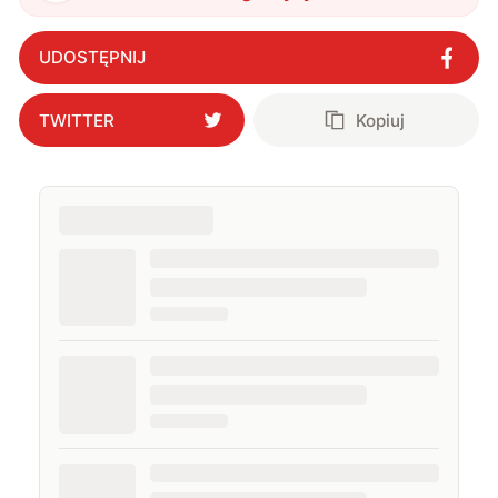
niespodzianek jeszcze rynek nie widział
"
?
UDOSTĘPNIJ
TWITTER
Kopiuj