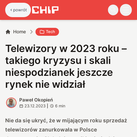
powrót
Home
Tech
Telewizory w 2023 roku –
takiego kryzysu i skali
niespodzianek jeszcze
rynek nie widział
Paweł Okopień
P
23.12.2023
|
6
min
Nie da się ukryć, że w mijającym roku sprzedaż
telewizorów zanurkowała w Polsce