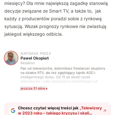
miesięcy? Dla mnie największą zagadkę stanowią
decyzje związane ze Smart TV, a także to, jak
każdy z producentów poradzi sobie z rynkową
sytuacją. Wszak prognozy rynkowe nie zwiastują
jakiegoś większego odbicia.
NAPISANE PRZEZ
P
Paweł Okopień
Redaktor
Pan od telewizorów, dziennikarz freelancer skupiony
na działce RTV, ale też zgłębiający tajniki AGD i
inteligentnego domu. Od 15 lat śledzi rynek
telewizorów i całej telewizyjnej transformacji od
pierwszych kanałów HD do dekoderów podłączonych
jeszcze 51 słów ▸
wyłącznie do sieci i treści dostępnych w streamingu.
Spaczony na punkcie jakości obrazu, dźwięku oraz
jabłka. Starający się wprowadzać innowacje w domu,
zagrodzie i zaprzyjaźnionych firmach. Wyznający
zasadę, że nie ma zbyt dużych telewizorów.
Chcesz czytać więcej treści jak
„
Telewizory
w 2023 roku – takiego kryzysu i skali