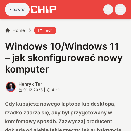
powrót
Home
Tech
Windows 10/Windows 11
– jak skonfigurować nowy
komputer
Henryk Tur
H
01.12.2023
|
4
min
Gdy kupujesz nowego laptopa lub desktopa,
rzadko zdarza się, aby był przygotowany w
komfortowy sposób. Zazwyczaj producent
dokłada od siebie takie rzeczy, jak subskrypcję