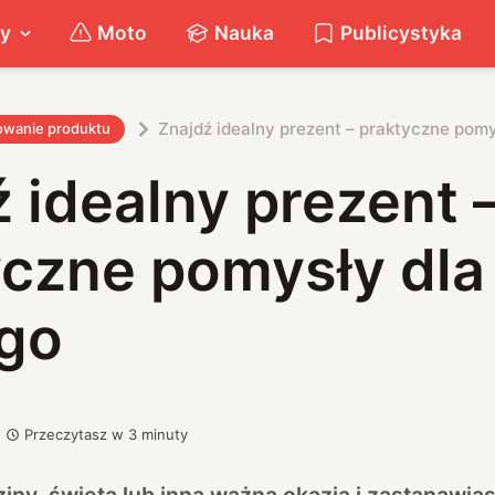
ty
Moto
Nauka
Publicystyka
Znajdź idealny prezent – praktyczne pom
owanie produktu
 idealny prezent 
yczne pomysły dla
go
Przeczytasz w
3
minuty
ny, święta lub inna ważna okazja i zastanawiasz