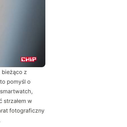
a bieżąco z
 to pomyśl o
 smartwatch,
ć strzałem w
rat fotograficzny
.