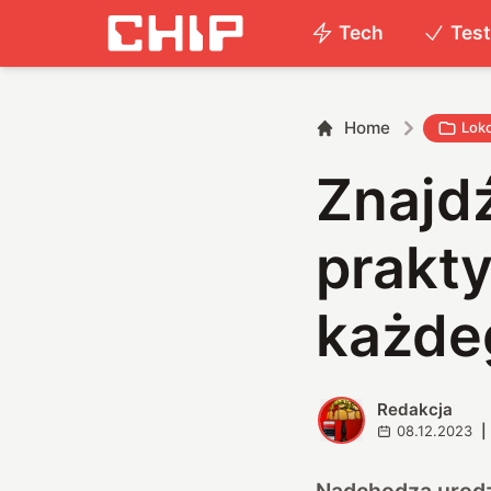
Tech
Tes
Home
Lok
Znajdź
prakt
każde
Redakcja
R
08.12.2023
|
Nadchodzą urodzi