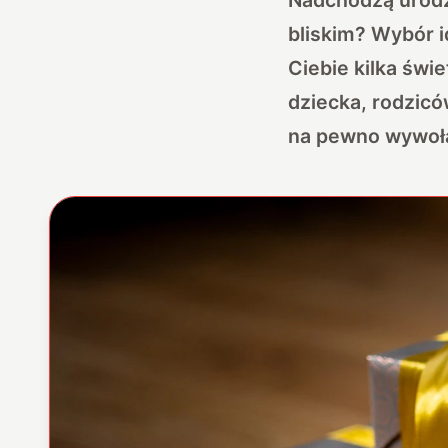
bliskim? Wybór i
Ciebie kilka świ
dziecka, rodzicó
na pewno wywoł