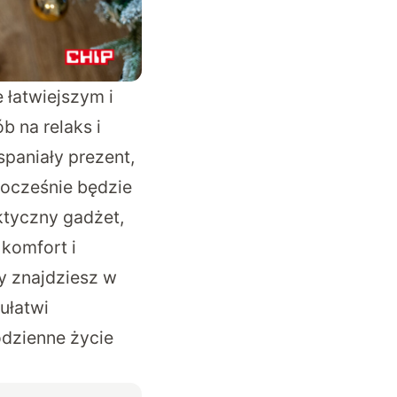
 łatwiejszym i
 na relaks i
spaniały prezent,
dnocześnie będzie
ktyczny gadżet,
komfort i
 znajdziesz w
ułatwi
odzienne życie