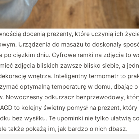
nością docenią prezenty, które uczynią ich życie
owym. Urządzenia do masażu to doskonały sposób
 po ciężkim dniu. Cyfrowe ramki na zdjęcia to w
mieć zdjęcia bliskich zawsze blisko siebie, a je
dekorację wnętrza. Inteligentny termometr to pra
zymać optymalną temperaturę w domu, dbając o 
w. Nowoczesny odkurzacz bezprzewodowy, który
 AGD
to kolejny świetny pomysł na prezent, który 
dku bez wysiłku. Te upominki nie tylko ułatwią c
ale także pokażą im, jak bardzo o nich dbasz.