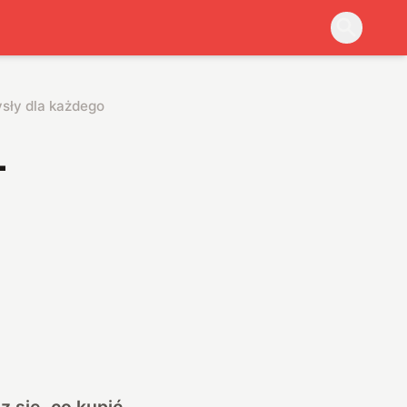
ysły dla każdego
–
 się, co kupić