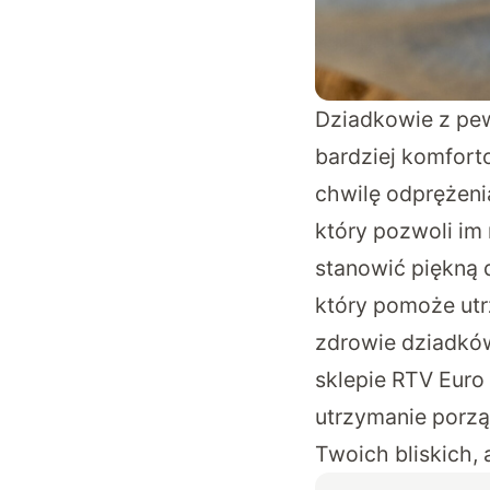
Dziadkowie z pew
bardziej komfort
chwilę odprężenia
który pozwoli im 
stanowić piękną 
który pomoże utr
zdrowie dziadkó
sklepie
RTV Euro
utrzymanie porzą
Twoich bliskich, 