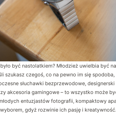
 było być nastolatkiem? Młodzież uwielbia być n
eśli szukasz czegoś, co na pewno im się spodoba,
woczesne słuchawki bezprzewodowe, designerski
 czy akcesoria gamingowe – to wszystko może by
a młodych entuzjastów fotografii, kompaktowy apa
wyborem, gdyż rozwinie ich pasję i kreatywność