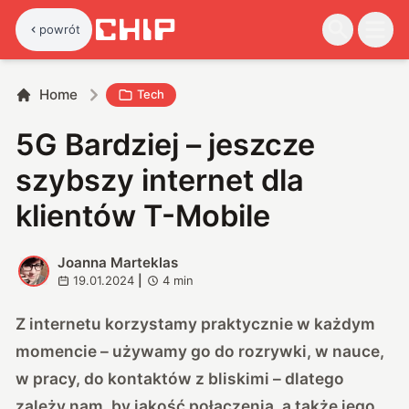
powrót
Home
Tech
5G Bardziej – jeszcze
szybszy internet dla
klientów T-Mobile
Joanna Marteklas
J
19.01.2024
|
4
min
Z internetu korzystamy praktycznie w każdym
momencie – używamy go do rozrywki, w nauce,
w pracy, do kontaktów z bliskimi – dlatego
zależy nam, by jakość połączenia, a także jego