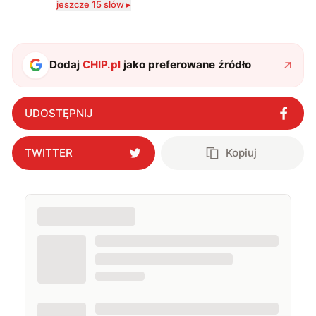
jeszcze 15 słów ▸
technologii a współczesną popkulturą. W wolnych
chwilach zakopuję się w książkach i komiksach —
najczęściej w fantastyce i wuxia.
Dodaj
CHIP.pl
jako preferowane źródło
UDOSTĘPNIJ
TWITTER
Kopiuj