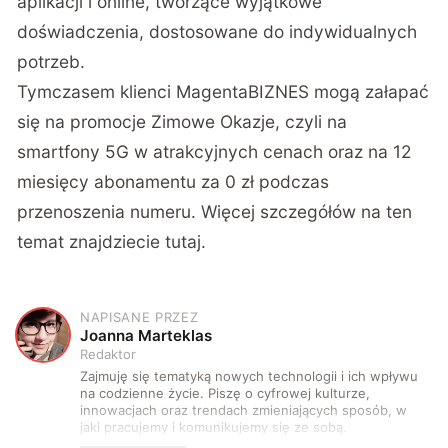
aplikacji i online, tworzące wyjątkowe
doświadczenia, dostosowane do indywidualnych
potrzeb.
Tymczasem klienci MagentaBIZNES mogą załapać
się na promocje Zimowe Okazje, czyli na
smartfony 5G w atrakcyjnych cenach oraz na 12
miesięcy abonamentu za 0 zł podczas
przenoszenia numeru. Więcej szczegółów na ten
temat znajdziecie
tutaj
.
NAPISANE PRZEZ
J
Joanna Marteklas
Redaktor
Zajmuję się tematyką nowych technologii i ich wpływu
na codzienne życie. Piszę o cyfrowej kulturze,
innowacjach oraz trendach zmieniających sposób, w
jaki pracujemy i komunikujemy się ze sobą.
Szczególnie interesuje mnie relacja między rozwojem