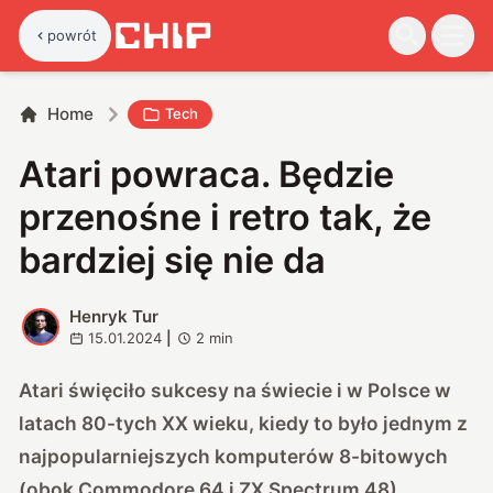
powrót
Home
Tech
Atari powraca. Będzie
przenośne i retro tak, że
bardziej się nie da
Henryk Tur
H
15.01.2024
|
2
min
Atari święciło sukcesy na świecie i w Polsce w
latach 80-tych XX wieku, kiedy to było jednym z
najpopularniejszych komputerów 8-bitowych
(obok Commodore 64 i ZX Spectrum 48).