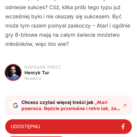
odniesie sukces? Cóż, kilka prób tego typu już
wcześniej było i nie okazały się sukcesem. Być
może tym razem pomysł zaskoczy – Atari i ogólnie
gry 8-bitowe mają na całym świecie mnóstwo
miłośników, więc kto wie?
NAPISANE PRZEZ
H
Henryk Tur
Redaktor
Chcesz czytać więcej treści jak
„
Atari
powraca. Będzie przenośne i retro tak, że
bardziej się nie da
"
?
UDOSTĘPNIJ