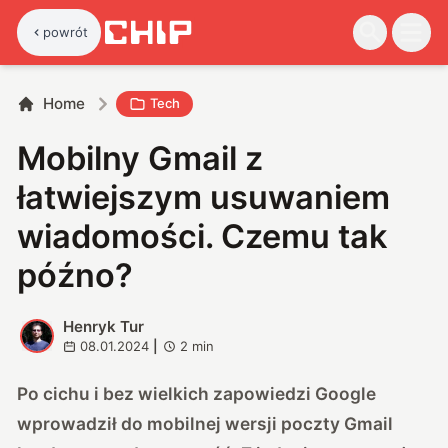
powrót
Home
Tech
Mobilny Gmail z
łatwiejszym usuwaniem
wiadomości. Czemu tak
późno?
Henryk Tur
H
08.01.2024
|
2
min
Po cichu i bez wielkich zapowiedzi Google
wprowadził do mobilnej wersji poczty Gmail