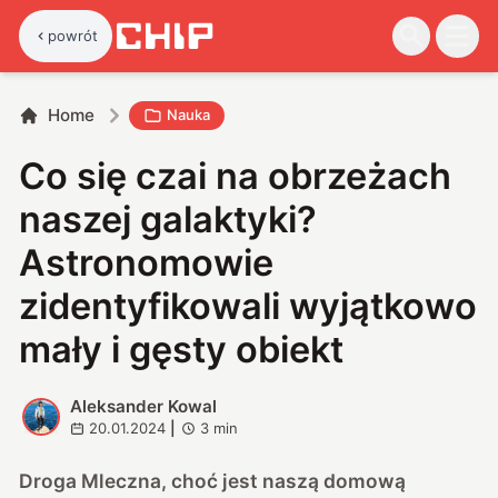
powrót
Home
Nauka
Co się czai na obrzeżach
naszej galaktyki?
Astronomowie
zidentyfikowali wyjątkowo
mały i gęsty obiekt
Aleksander Kowal
A
20.01.2024
|
3
min
Droga Mleczna, choć jest naszą domową