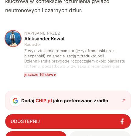
kluczowa w kontekście rozumienia gwiazd
neutronowych i czarnych dziur.
NAPISANE PRZEZ
A
Aleksander Kowal
Redaktor
Z wykształcenia romanista (język francuski oraz
hiszpański) ze specjalizacją z traduktologii.
Dziennikarską przygodę rozpocząłem około piętnastu
lat temu, początkowo w związku z recenzjami gier
komputerowych i filmów. Obecnie publikuję
jeszcze 16 słów ▸
zdecydowanie częściej na tematy związane z nauką
oraz technologią. W wolnym czasie uwielbiam
podróżować, śledzić kinowe i książkowe nowości, a
także uprawiać oraz oglądać sport.
Dodaj
CHIP.pl
jako preferowane źródło
UDOSTĘPNIJ