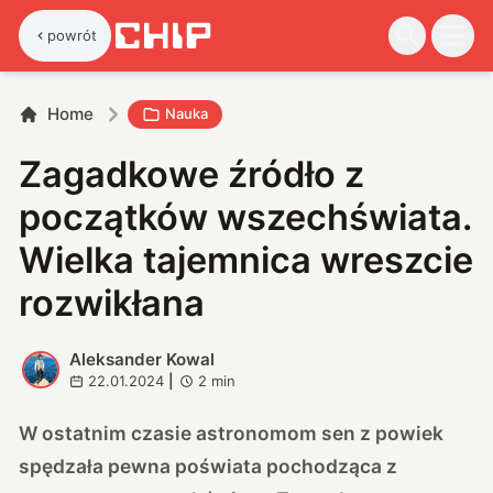
powrót
Home
Nauka
Zagadkowe źródło z
początków wszechświata.
Wielka tajemnica wreszcie
rozwikłana
Aleksander Kowal
A
22.01.2024
|
2
min
W ostatnim czasie astronomom sen z powiek
spędzała pewna poświata pochodząca z