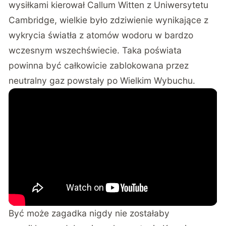
wysiłkami kierował Callum Witten z Uniwersytetu
Cambridge, wielkie było zdziwienie wynikające z
wykrycia światła z atomów wodoru w bardzo
wczesnym wszechświecie. Taka poświata
powinna być całkowicie zablokowana przez
neutralny gaz powstały po Wielkim Wybuchu.
Być może zagadka nigdy nie zostałaby