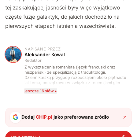
tej zaskakującej jasności były więc wyjątkowo
częste fuzje galaktyk, do jakich dochodziło na
pierwszych etapach istnienia wszechświata.
NAPISANE PRZEZ
A
Aleksander Kowal
Redaktor
Z wykształcenia romanista (język francuski oraz
hiszpański) ze specjalizacją z traduktologii.
Dziennikarską przygodę rozpocząłem około piętnastu
lat temu, początkowo w związku z recenzjami gier
komputerowych i filmów. Obecnie publikuję
jeszcze 16 słów ▸
zdecydowanie częściej na tematy związane z nauką
oraz technologią. W wolnym czasie uwielbiam
podróżować, śledzić kinowe i książkowe nowości, a
także uprawiać oraz oglądać sport.
Dodaj
CHIP.pl
jako preferowane źródło