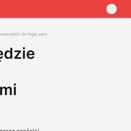
rowadzili do tego sami
ędzie
ami
coraz częściej