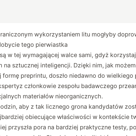
graniczonym wykorzystaniem litu mogłyby dopro
obycie tego pierwiastka
 są w tej wymagającej walce sami, gdyż korzyst
 na sztucznej inteligencji. Dzięki nim, jak może
 formę preprintu, doszło niedawno do wielkiego
kspertyz członkowie zespołu badawczego przea
cjalnych materiałów nieorganicznych.
odzin, aby z tak licznego grona kandydatów zost
bardziej obiecujące właściwości w kontekście tw
iej przyszła pora na bardziej praktyczne testy, p