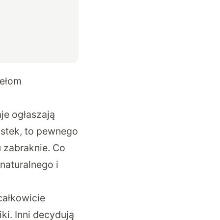
zełom
aje ogłaszają
astek, to pewnego
 zabraknie. Co
naturalnego i
całkowicie
ki. Inni decydują