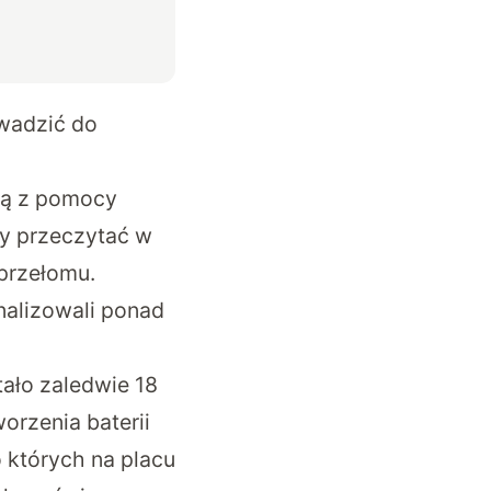
wadzić do
ają z pomocy
my przeczytać w
 przełomu.
nalizowali ponad
ało zaledwie 18
orzenia baterii
o których na placu