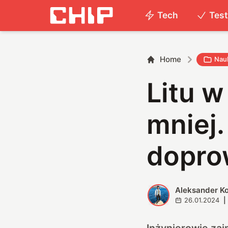
Tech
Tes
Home
Nau
Litu 
mniej
dopro
Aleksander K
A
26.01.2024
|
Inżynierowie za