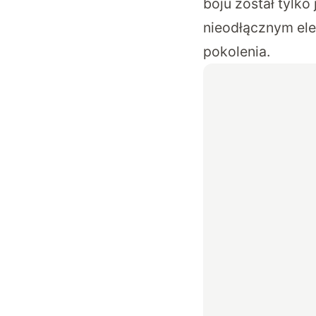
boju został tylko
nieodłącznym el
pokolenia.