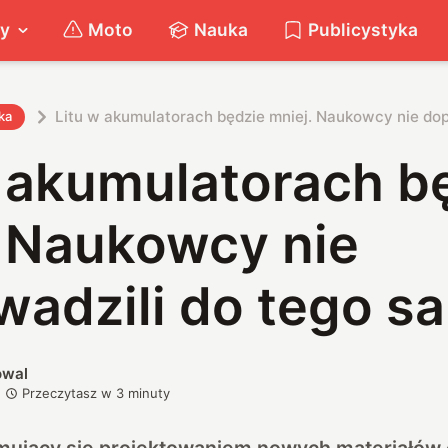
ty
Moto
Nauka
Publicystyka
Litu w akumulatorach będzie mniej. Naukowcy nie dop
ka
w akumulatorach b
. Naukowcy nie
wadzili do tego s
owal
Przeczytasz w
3
minuty
jmujący się projektowaniem nowych materiałów 