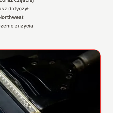
usz dotyczył
 Northwest
czenie zużycia