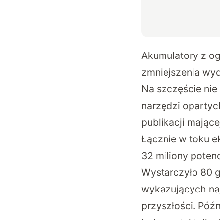
Akumulatory z o
zmniejszenia wyd
Na szczęście nie
narzędzi opartych
publikacji
mającej
Łącznie w toku e
32 miliony poten
Wystarczyło 80 g
wykazujących naj
przyszłości. Późn