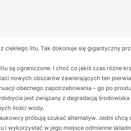
 z ciekłego litu. Tak dokonuje się gigantyczny pr
litu są ograniczone. I choć co jakiś czas różne kr
taci nowych obszarów zawierających ten pierwi
ynuacji obecnego zapotrzebowania – go po prostu
ydobycia jest związany z degradacją środowiska 
ych ilości wody.
aukowcy próbują szukać alternatyw. Jedni chcą 
u i wykorzystać w jego miejsce odmienne składni