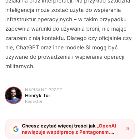
działania oraz interpretacji. Na przykład sztuczna
inteligencja może zostać użyta do wspierania
infrastruktur operacyjnych – w takim przypadku
zapewnia warunki do używania broni, nie mając
zarazem z nią kontaktu. Dlatego czy oficjalnie czy
nie, ChatGPT oraz inne modele SI mogą być
używane do prowadzenia i wspierania operacji
militarnych.
NAPISANE PRZEZ
H
Henryk Tur
Redaktor
Chcesz czytać więcej treści jak
„
OpenAI
nawiązuje współpracę z Pentagonem.
Sztuczna inteligencja rusza na wojnę?
"
?