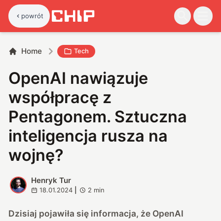
powrót
Home
Tech
OpenAI nawiązuje
współpracę z
Pentagonem. Sztuczna
inteligencja rusza na
wojnę?
Henryk Tur
H
18.01.2024
|
2
min
Dzisiaj pojawiła się informacja, że OpenAI