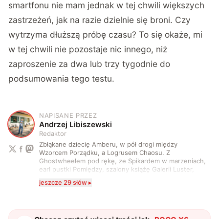
smartfonu nie mam jednak w tej chwili większych
zastrzeżeń, jak na razie dzielnie się broni. Czy
wytrzyma dłuższą próbę czasu? To się okaże, mi
w tej chwili nie pozostaje nic innego, niż
zaproszenie za dwa lub trzy tygodnie do
podsumowania tego testu.
NAPISANE PRZEZ
A
Andrzej Libiszewski
Redaktor
Zbłąkane dziecię Amberu, w pół drogi między
Wzorcem Porządku, a Logrusem Chaosu. Z
Ghostwheelem pod rękę, ze Spikardem w marzeniach,
earl pustki Pomiędzy, szalony książę Galerii Luster,
karta Tarota nakreślona między wtedy, a teraz. A
jeszcze 29 słów ▸
serio? Pisaniem o szeroko pojętej technice o zajmuję
się od 2017 roku. Poza tym kocham fotografię, książki,
fantastykę i koty. W wolnych chwilach słucham muzyki
i gram w gry :)