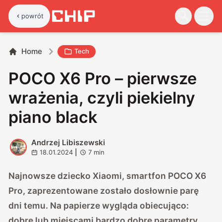
powrót
Home
Tech
POCO X6 Pro – pierwsze
wrażenia, czyli piekielny
piano black
Andrzej Libiszewski
A
18.01.2024
|
7
min
Najnowsze dziecko Xiaomi, smartfon POCO X6
Pro, zaprezentowane zostało dosłownie parę
dni temu. Na papierze wygląda obiecująco:
dobre lub miejscami bardzo dobre parametry,