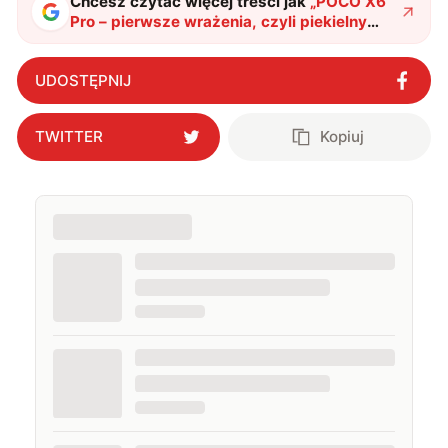
Chcesz czytać więcej treści jak
„
POCO X6
Pro – pierwsze wrażenia, czyli piekielny
piano black
"
?
UDOSTĘPNIJ
TWITTER
Kopiuj