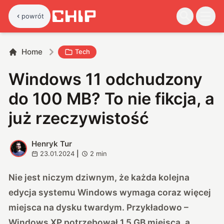
powrót
Home
Tech
Windows 11 odchudzony
do 100 MB? To nie fikcja, a
już rzeczywistość
Henryk Tur
H
23.01.2024
|
2
min
Nie jest niczym dziwnym, że każda kolejna
edycja systemu Windows wymaga coraz więcej
miejsca na dysku twardym. Przykładowo –
Windows XP potrzebował 1,5 GB miejsca, a