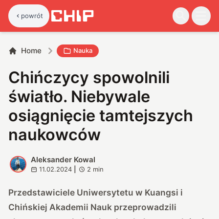
powrót
Home
Nauka
Chińczycy spowolnili
światło. Niebywale
osiągnięcie tamtejszych
naukowców
Aleksander Kowal
A
11.02.2024
|
2
min
Przedstawiciele Uniwersytetu w Kuangsi i
Chińskiej Akademii Nauk przeprowadzili