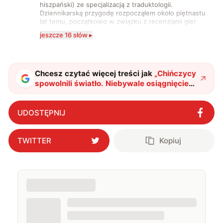
hiszpański) ze specjalizacją z traduktologii.
Dziennikarską przygodę rozpocząłem około piętnastu
lat temu, początkowo w związku z recenzjami gier
komputerowych i filmów. Obecnie publikuję
jeszcze 16 słów ▸
zdecydowanie częściej na tematy związane z nauką
oraz technologią. W wolnym czasie uwielbiam
podróżować, śledzić kinowe i książkowe nowości, a
także uprawiać oraz oglądać sport.
Chcesz czytać więcej treści jak
„
Chińczycy
spowolnili światło. Niebywale osiągnięcie
tamtejszych naukowców
"
?
UDOSTĘPNIJ
TWITTER
Kopiuj