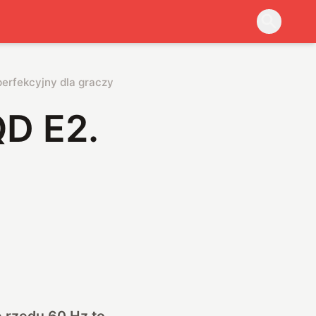
erfekcyjny dla graczy
D E2.
 rzędu 60 Hz to