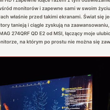
wśród monitorów
i zapewne sami w swoim życiu 
ach właśnie przed takimi ekranami. Świat się j
ory tanieją i ciągle zyskują na zaawansowaniu
 MAG 274QRF QD E2 od MSI, łączący moje ulubi
torze, na którym po prostu nie można się zaw