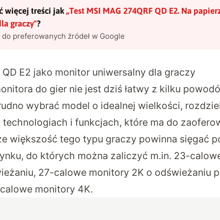
 więcej treści jak
„
Test MSI MAG 274QRF QD E2. Na papierz
dla graczy
"
?
l do preferowanych źródeł w Google
D E2 jako monitor uniwersalny dla graczy
itora do gier nie jest dziś łatwy z kilku powod
udno wybrać model o idealnej wielkości, rozdzie
 technologiach i funkcjach, które ma do zaofer
że większość tego typu graczy powinna sięgać 
 rynku, do których można zaliczyć m.in. 23-calowe
eżaniu, 27-calowe monitory 2K o odświeżaniu p
-calowe monitory 4K.