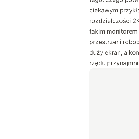
ciekawym przykła
rozdzielczości 2
takim monitorem 
przestrzeni robo
duży ekran, a kom
rzędu przynajmni