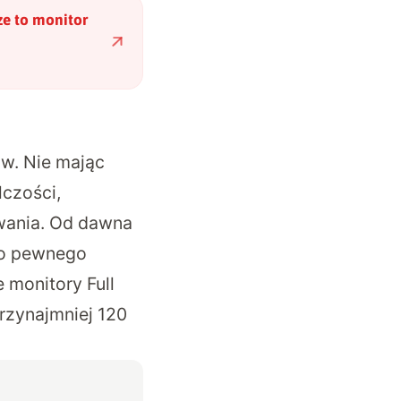
e to monitor
ów. Nie mając
lczości,
owania. Od dawna
po pewnego
 monitory Full
rzynajmniej 120