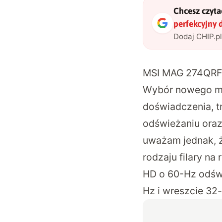
Chcesz czytać
perfekcyjny 
Dodaj CHIP.p
MSI MAG 274QRF Q
Wybór nowego mon
doświadczenia, tr
odświeżaniu oraz
uważam jednak, 
rodzaju filary na
HD o 60-Hz odświ
Hz i wreszcie 32