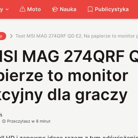
ty
Moto
Nauka
Publicystyka
Test MSI MAG 274QRF QD E2. Na papierze to monitor p
ty
MSI MAG 274QRF Q
ierze to monitor
cyjny dla graczy
ń
Przeczytasz w
8
minut
ll HD i zapewne idące razem z tym odświeżanie