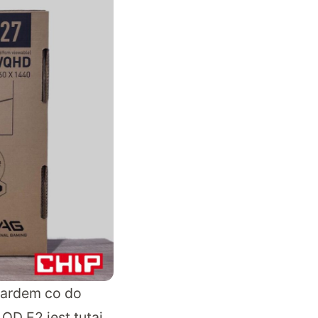
dardem co do
D E2 jest tutaj