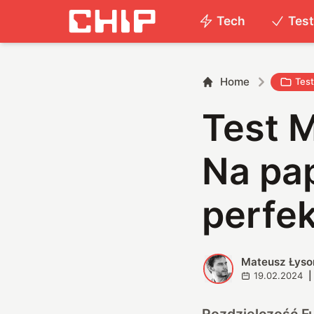
Tech
Tes
Home
Tes
Test 
Na pap
perfek
Mateusz Łyso
M
19.02.2024
|
Rozdzielczość Fu