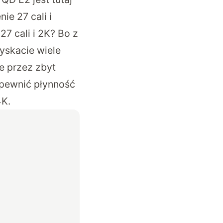
e 27 cali i
7 cali i 2K? Bo z
yskacie wiele
e przez zbyt
zapewnić płynność
4K.