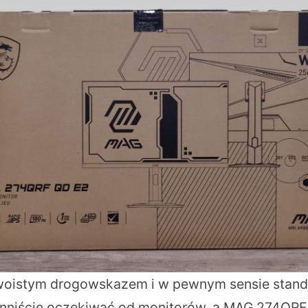
 swoistym drogowskazem i w pewnym sensie stan
nniście oczekiwać od monitorów, a MAG 274QRF Q