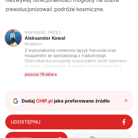
zrewolucjonizować podróże kosmiczne.
NAPISANE PRZEZ
A
Aleksander Kowal
Redaktor
Z wykształcenia romanista (język francuski oraz
hiszpański) ze specjalizacją z traduktologii.
Dziennikarską przygodę rozpocząłem około piętnastu
lat temu, początkowo w związku z recenzjami gier
komputerowych i filmów. Obecnie publikuję
jeszcze 16 słów ▸
zdecydowanie częściej na tematy związane z nauką
oraz technologią. W wolnym czasie uwielbiam
podróżować, śledzić kinowe i książkowe nowości, a
także uprawiać oraz oglądać sport.
Dodaj
CHIP.pl
jako preferowane źródło
UDOSTĘPNIJ