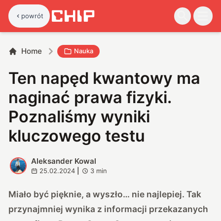
powrót
Home
Nauka
Ten napęd kwantowy ma
naginać prawa fizyki.
Poznaliśmy wyniki
kluczowego testu
Aleksander Kowal
A
25.02.2024
|
3
min
Miało być pięknie, a wyszło… nie najlepiej. Tak
przynajmniej wynika z informacji przekazanych