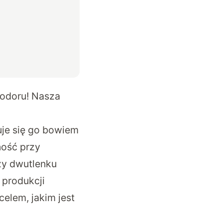
wodoru! Nasza
uje się go bowiem
ność przy
zy dwutlenku
 produkcji
celem, jakim jest