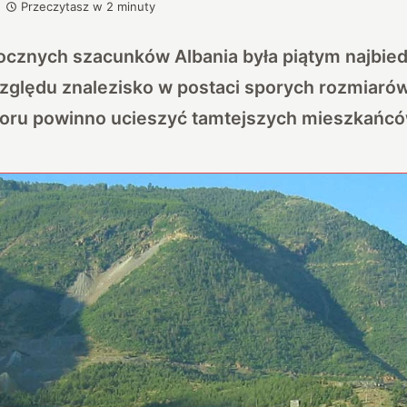
Przeczytasz w
2
minuty
ocznych szacunków Albania była piątym najbie
zględu znalezisko w postaci sporych rozmiarów
oru powinno ucieszyć tamtejszych mieszkańcó