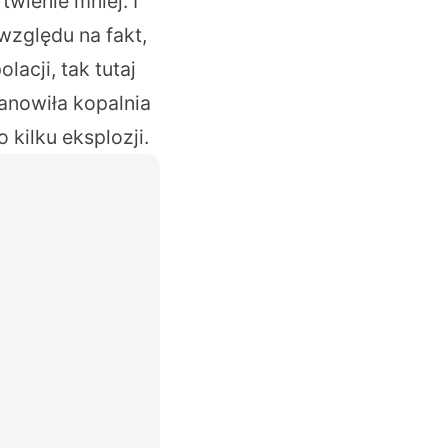
wienie mniej. I
 względu na fakt,
acji, tak tutaj
anowiła kopalnia
kilku eksplozji.