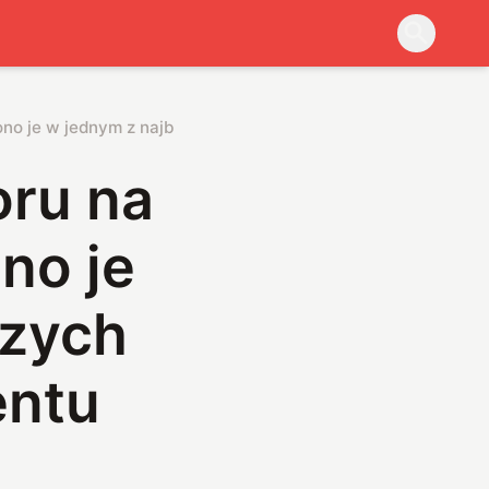
ono je w jednym z najbiedniejszych krajów naszego kontynent
oru na
no je
szych
entu