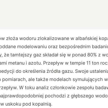
w złoża wodoru zlokalizowane w albańskiej kopa
 poddane modelowaniu oraz bezpośrednim badan
, że tamtejszy gaz składał się w ponad 80% z w
ami metanu i azotu. Przepływ w tempie 11 ton roc
dycji do określenia źródła gazu. Swoje ustalenia 
 pomiarach, ale także modelach symulujących w
przepływ. W toku analiz członkowie zespołu bad
 najprawdopodobniej pochodzi z głębszego wodo
 w uskoku pod kopalnią.