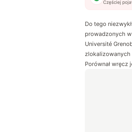
Częściej poj
Do tego niezwykł
prowadzonych w j
Université Greno
zlokalizowanych 
Porównał wręcz j