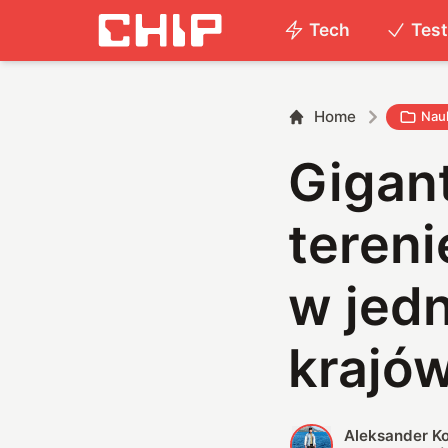
Tech
Tes
Home
Nau
Gigan
tereni
w jed
krajó
Aleksander K
A