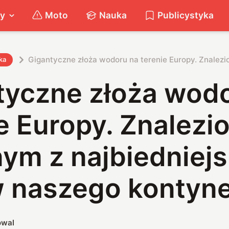
ty
Moto
Nauka
Publicystyka
Gigantyczne złoża wodoru na terenie Europy. Znalezi
ka
tyczne złoża wod
e Europy. Znalezio
nym z najbiedniej
w naszego kontyn
owal