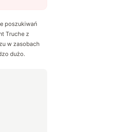
ie poszukiwań
nt Truche z
gazu w zasobach
dzo dużo.