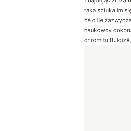
Znajdując złoża 
taka sztuka im si
że o ile zazwycza
naukowcy dokonal
chromitu Bulqizë,