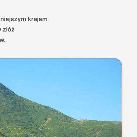
dniejszym krajem
 złóż
w.