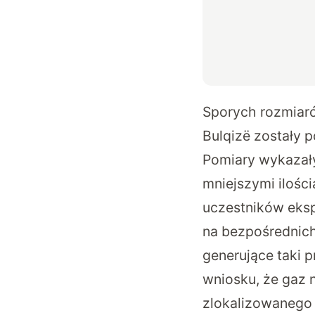
Sporych rozmiaró
Bulqizë zostały
Pomiary wykazały
mniejszymi ilości
uczestników ekspe
na bezpośrednich
generujące taki 
wniosku, że gaz
zlokalizowanego