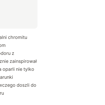
lni chromitu
iom
odoru z
znie zainspirował
oparli nie tylko
arunki
awczego doszli do
ru