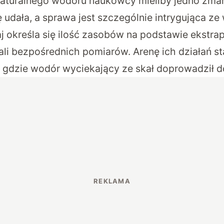
naturalnego wodoru naukowcy mieliby jedno zmart
ę udała, a sprawa jest szczególnie intrygująca ze
j określa się ilość zasobów na podstawie ekstrapol
i bezpośrednich pomiarów. Arenę ich działań st
 gdzie wodór wyciekający ze skał doprowadził do 