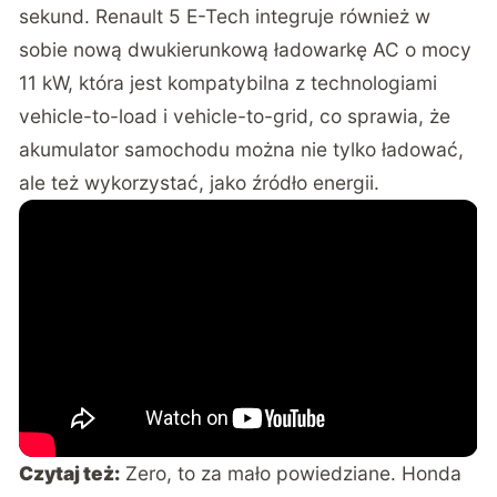
sekund. Renault 5 E-Tech integruje również w
sobie nową dwukierunkową ładowarkę AC o mocy
11 kW, która jest kompatybilna z technologiami
vehicle-to-load i vehicle-to-grid, co sprawia, że
akumulator samochodu można nie tylko ładować,
ale też wykorzystać, jako źródło energii.
Czytaj też:
Zero, to za mało powiedziane. Honda