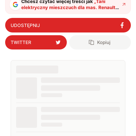
Chcesz czytać więcej treści jak
„
Tani
elektryczny mieszczuch dla mas. Renault
pokazał swój nowy samochód 5 E-Tech
"
?
UDOSTĘPNIJ
TWITTER
Kopiuj