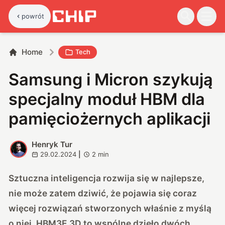
powrót
Home
Tech
Samsung i Micron szykują
specjalny moduł HBM dla
pamięciożernych aplikacji
Henryk Tur
H
29.02.2024
|
2
min
Sztuczna inteligencja rozwija się w najlepsze,
nie może zatem dziwić, że pojawia się coraz
więcej rozwiązań stworzonych właśnie z myślą
o niej. HBM3E 3D to wspólne dzieło dwóch