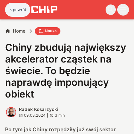
powrót
Home
Nauka
Chiny zbudują największy
akcelerator cząstek na
świecie. To będzie
naprawdę imponujący
obiekt
Radek Kosarzycki
R
09.03.2024
|
3
min
Po tym jak Chiny rozpędziły już swój sektor