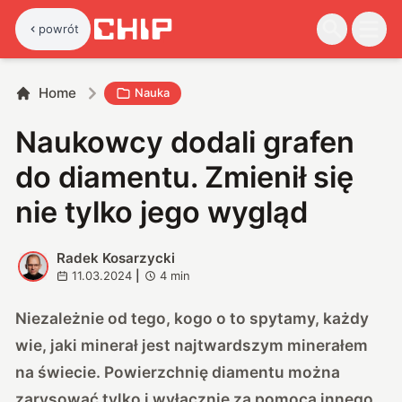
powrót
Home
Nauka
Naukowcy dodali grafen
do diamentu. Zmienił się
nie tylko jego wygląd
Radek Kosarzycki
R
11.03.2024
|
4
min
Niezależnie od tego, kogo o to spytamy, każdy
wie, jaki minerał jest najtwardszym minerałem
na świecie. Powierzchnię diamentu można
zarysować tylko i wyłącznie za pomocą innego