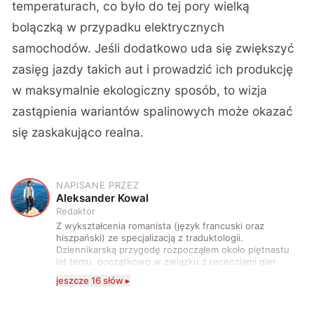
temperaturach, co było do tej pory wielką
bolączką w przypadku elektrycznych
samochodów. Jeśli dodatkowo uda się zwiększyć
zasięg jazdy takich aut i prowadzić ich produkcję
w maksymalnie ekologiczny sposób, to wizja
zastąpienia wariantów spalinowych może okazać
się zaskakująco realna.
NAPISANE PRZEZ
A
Aleksander Kowal
Redaktor
Z wykształcenia romanista (język francuski oraz
hiszpański) ze specjalizacją z traduktologii.
Dziennikarską przygodę rozpocząłem około piętnastu
lat temu, początkowo w związku z recenzjami gier
komputerowych i filmów. Obecnie publikuję
jeszcze 16 słów ▸
zdecydowanie częściej na tematy związane z nauką
oraz technologią. W wolnym czasie uwielbiam
podróżować, śledzić kinowe i książkowe nowości, a