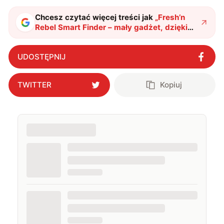
Chcesz czytać więcej treści jak
„
Fresh’n
Rebel Smart Finder – mały gadżet, dzięki
któremu niczego już nie zgubisz
"
?
UDOSTĘPNIJ
TWITTER
Kopiuj