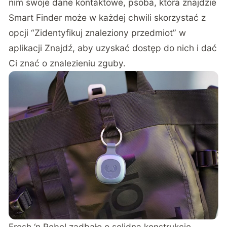
nim swoje dane kontaktowe, psoba, która znajdzie
Smart Finder może w każdej chwili skorzystać z
opcji “Zidentyfikuj znaleziony przedmiot” w
aplikacji Znajdź, aby uzyskać dostęp do nich i dać
Ci znać o znalezieniu zguby.
Fresh ‘n Rebel zadbało o solidną konstrukcję