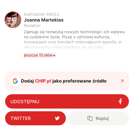
NAPISANE PRZEZ
J
Joanna Marteklas
Redaktor
Zajmuję się tematyką nowych technologii i ich wpływu
na codzienne życie. Piszę o cyfrowej kulturze,
innowacjach oraz trendach zmieniających sposób, w
jaki pracujemy i komunikujemy się ze sobą.
Szczególnie interesuje mnie relacja między rozwojem
jeszcze 15 słów ▸
technologii a współczesną popkulturą. W wolnych
chwilach zakopuję się w książkach i komiksach —
najczęściej w fantastyce i wuxia.
Dodaj
CHIP.pl
jako preferowane źródło
UDOSTĘPNIJ
TWITTER
Kopiuj