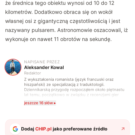
że średnica tego obiektu wynosi od 10 do 12
kilometrów. Dodatkowo obraca się on wokół
własnej osi z gigantyczną częstotliwością i jest
nazywany pulsarem. Astronomowie oszacowali, iż
wykonuje on nawet 11 obrotów na sekundę.
NAPISANE PRZEZ
A
Aleksander Kowal
Redaktor
Z wykształcenia romanista (język francuski oraz
hiszpański) ze specjalizacją z traduktologii.
Dziennikarską przygodę rozpocząłem około piętnastu
lat temu, początkowo w związku z recenzjami gier
komputerowych i filmów. Obecnie publikuję
jeszcze 16 słów ▸
zdecydowanie częściej na tematy związane z nauką
oraz technologią. W wolnym czasie uwielbiam
podróżować, śledzić kinowe i książkowe nowości, a
także uprawiać oraz oglądać sport.
Dodaj
CHIP.pl
jako preferowane źródło