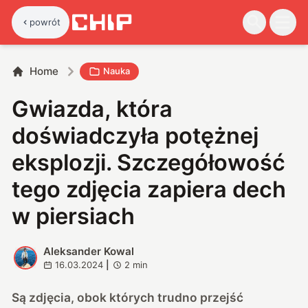
powrót
Home
Nauka
Gwiazda, która
doświadczyła potężnej
eksplozji. Szczegółowość
tego zdjęcia zapiera dech
w piersiach
Aleksander Kowal
A
16.03.2024
|
2
min
Są zdjęcia, obok których trudno przejść