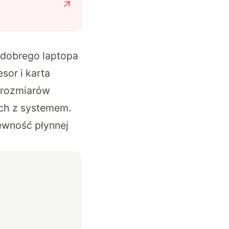
 dobrego laptopa
sor i karta
h rozmiarów
ych z systemem.
pewność płynnej