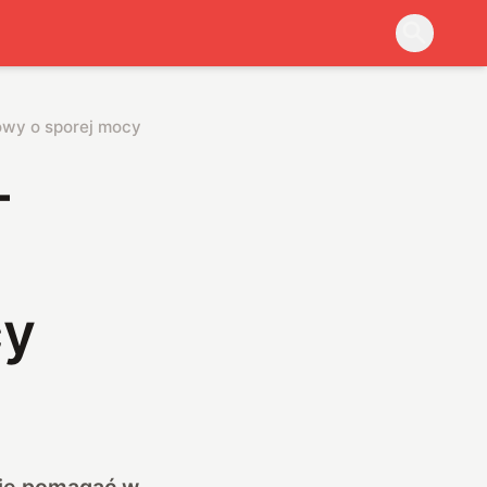
owy o sporej mocy
–
cy
nie pomagać w