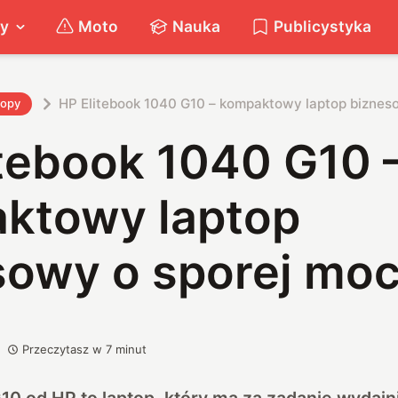
ty
Moto
Nauka
Publicystyka
HP Elitebook 1040 G10 – kompaktowy laptop biznes
topy
itebook 1040 G10 
ktowy laptop
sowy o sporej mo
Przeczytasz w
7
minut
10 od HP to laptop, który ma za zadanie wydaj