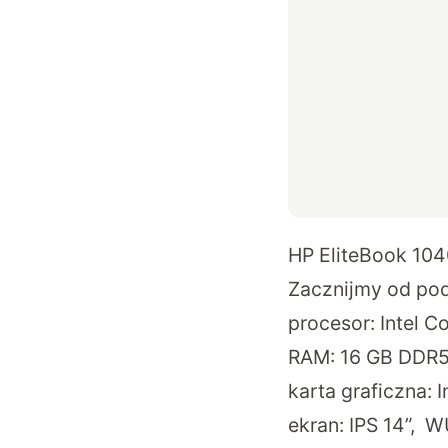
HP EliteBook 104
Zacznijmy od pod
procesor: Intel C
RAM: 16 GB DDR5
karta graficzna: I
ekran: IPS 14”, 