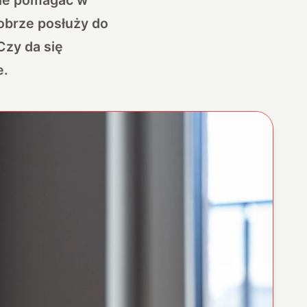
dobrze posłuży do
Czy da się
e.