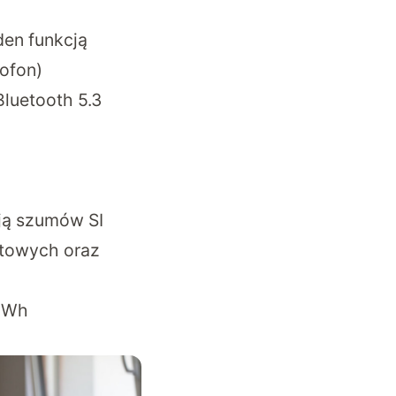
den funkcją
rofon)
luetooth 5.3
cją szumów SI
ktowych oraz
1 Wh