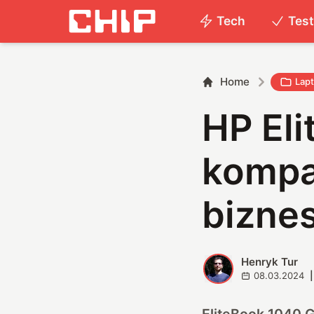
Tech
Tes
Home
Lap
HP El
kompa
bizne
Henryk Tur
H
08.03.2024
|
EliteBook 1040 G