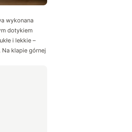
owa wykonana
ym dotykiem
kłe i lekkie –
 Na klapie górnej