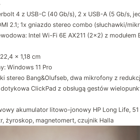
B
rbolt 4 z USB-C (40 Gb/s), 2 x USB-A (5 Gb/s, je
DMI 2.1; 1x gniazdo stereo combo (słuchawki/mik
wodowa: Intel Wi-Fi 6E AX211 (2×2) z modułem B
22,4 × 1,18 cm
y: Windows 11 Pro
iki stereo Bang&Olufseb, dwa mikrofony z reduk
a dotykowa ClickPad z obsługą gestów wielopun
iwowy akumulator litowo-jonowy HP Long Life, 5
r, żyroskop, magnetomert, czujnik Halla