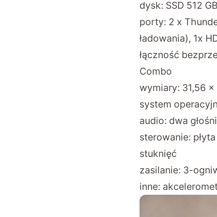
dysk: SSD 512 G
porty: 2 x Thunde
ładowania), 1x H
łączność bezprze
Combo
wymiary: 31,56 × 
system operacyjn
audio: dwa głośn
sterowanie: płyt
stuknięć
zasilanie: 3-ogn
inne: akceleromet