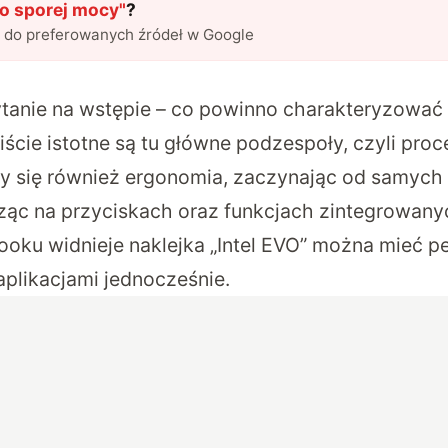
o sporej mocy
"
?
l do preferowanych źródeł w Google
tanie na wstępie – co powinno charakteryzować
cie istotne są tu główne podzespoły, czyli proce
iczy się również ergonomia, zaczynając od samyc
ząc na przyciskach oraz funkcjach zintegrowan
Booku widnieje naklejka „Intel EVO” można mieć 
aplikacjami jednocześnie.