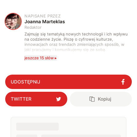
NAPISANE PRZEZ
J
Joanna Marteklas
Redaktor
Zajmuję się tematyką nowych technologii i ich wpływu
na codzienne życie. Piszę o cyfrowej kulturze,
innowacjach oraz trendach zmieniających sposób, w
jaki pracujemy i komunikujemy się ze sobą.
Szczególnie interesuje mnie relacja między rozwojem
jeszcze 15 słów ▸
technologii a współczesną popkulturą. W wolnych
chwilach zakopuję się w książkach i komiksach —
najczęściej w fantastyce i wuxia.
UDOSTĘPNIJ
TWITTER
Kopiuj