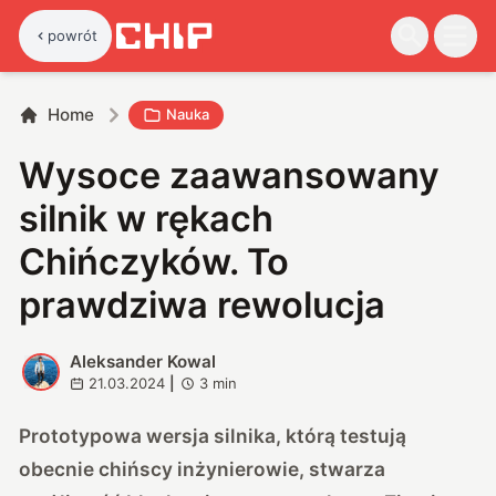
powrót
Home
Nauka
Wysoce zaawansowany
silnik w rękach
Chińczyków. To
prawdziwa rewolucja
Aleksander Kowal
A
21.03.2024
|
3
min
Prototypowa wersja silnika, którą testują
obecnie chińscy inżynierowie, stwarza