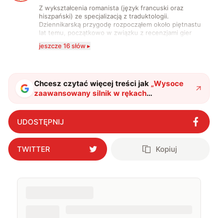
Z wykształcenia romanista (język francuski oraz
hiszpański) ze specjalizacją z traduktologii.
Dziennikarską przygodę rozpocząłem około piętnastu
lat temu, początkowo w związku z recenzjami gier
komputerowych i filmów. Obecnie publikuję
jeszcze 16 słów ▸
zdecydowanie częściej na tematy związane z nauką
oraz technologią. W wolnym czasie uwielbiam
podróżować, śledzić kinowe i książkowe nowości, a
także uprawiać oraz oglądać sport.
Chcesz czytać więcej treści jak
„
Wysoce
zaawansowany silnik w rękach
Chińczyków. To prawdziwa rewolucja
"
?
UDOSTĘPNIJ
TWITTER
Kopiuj