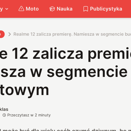
ty
Moto
Nauka
Publicystyka
Realme 12 zalicza premierę. Namiesza w segmencie 
h
 12 zalicza premi
sza w segmencie
etowym
klas
Przeczytasz w
2
minuty
2 może być dla wielu osób czymś dziwnym, bo 