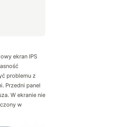
lowy ekran IPS
Jasność
być problemu z
. Przedni panel
sza. W ekranie nie
zczony w