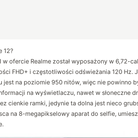
e 12?
w ofercie Realme został wyposażony w 6,72-ca
ości FHD+ i częstotliwości odświeżania 120 Hz. 
 jest na poziomie 950 nitów, więc nie powinno 
formacji na wyświetlaczu, nawet w słoneczne dni
ez cienkie ramki, jedynie ta dolna jest nieco grub
jsca na 8-megapikselowy aparat do selfie, umies
e.