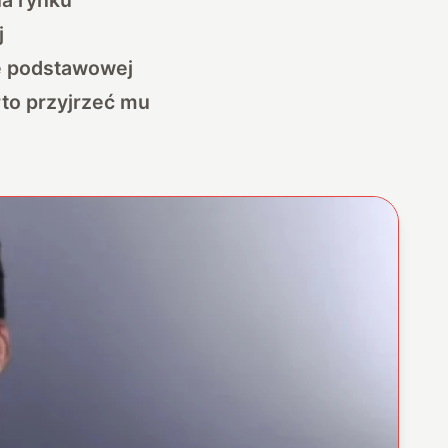
j
ę podstawowej
rto przyjrzeć mu