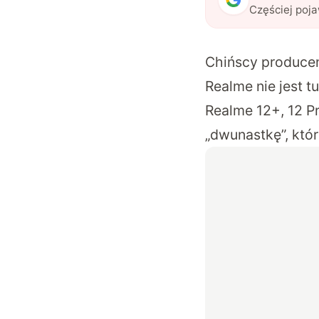
Częściej poj
Chińscy producen
Realme nie jest t
Realme 12+, 12 P
„dwunastkę”, któ