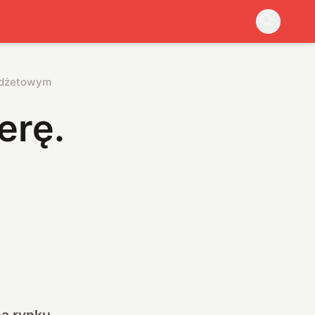
budżetowym
erę.
na rynku