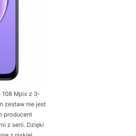
 108 Mpix z 3-
 zestaw nie jest
ch producent
 z serii. Dzięki
ie z niskiej