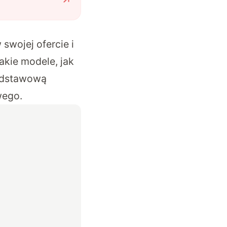
wojej ofercie i
akie modele, jak
podstawową
wego.