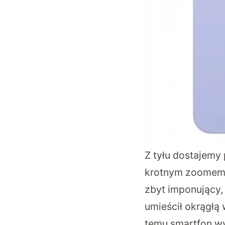
Z tyłu dostajemy
krotnym zoomem, 
zbyt imponujący,
umieścił okrągłą 
temu smartfon wy