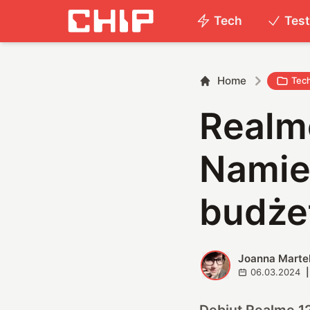
Tech
Tes
Home
Tec
Realme
Namie
budż
Joanna Marte
J
06.03.2024
|
Debiut Realme 1