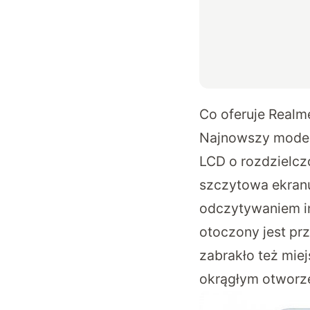
Co oferuje Realm
Najnowszy model 
LCD o rozdzielcz
szczytowa ekranu
odczytywaniem in
otoczony jest prz
zabrakło też mie
okrągłym otworz