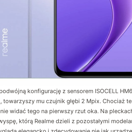
 podwójną konfigurację z sensorem ISOCELL HM6
towarzyszy mu czujnik głębi 2 Mpix. Chociaż ten
 nie widać tego na pierwszy rzut oka. Na plecka
wyspę, którą Realme dzieli z pozostałymi modelami
gląda elegancko i zdecydowanie nie jak urządzen