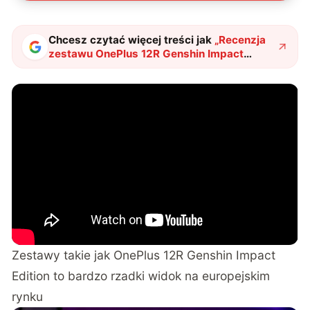
Chcesz czytać więcej treści jak
„
Recenzja
zestawu OnePlus 12R Genshin Impact
Edition – gratka dla fanów, ciekawostka dla
każdego
"
?
Zestawy takie jak OnePlus 12R Genshin Impact
Edition to bardzo rzadki widok na europejskim
rynku