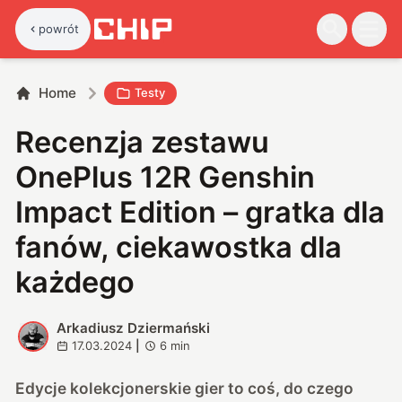
powrót
Home
Testy
Recenzja zestawu
OnePlus 12R Genshin
Impact Edition – gratka dla
fanów, ciekawostka dla
każdego
Arkadiusz Dziermański
A
17.03.2024
|
6
min
Edycje kolekcjonerskie gier to coś, do czego