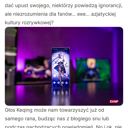
dać upust swojego, niektórzy powiedzą ignorancji,
ale niezrozumienia dla fanów… eee… azjatyckiej
kultury rozrywkowej?
Głos Keqing może nam towarzyszyć już od
samego rana, budząc nas z błogiego snu lub
podczas nachodzących powiadomień. No i ok, nie