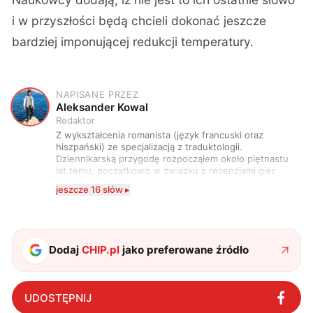
i w przyszłości będą chcieli dokonać jeszcze
bardziej imponującej redukcji temperatury.
NAPISANE PRZEZ
A
Aleksander Kowal
Redaktor
Z wykształcenia romanista (język francuski oraz
hiszpański) ze specjalizacją z traduktologii.
Dziennikarską przygodę rozpocząłem około piętnastu
lat temu, początkowo w związku z recenzjami gier
komputerowych i filmów. Obecnie publikuję
jeszcze 16 słów ▸
zdecydowanie częściej na tematy związane z nauką
oraz technologią. W wolnym czasie uwielbiam
podróżować, śledzić kinowe i książkowe nowości, a
także uprawiać oraz oglądać sport.
Dodaj
CHIP.pl
jako preferowane źródło
UDOSTĘPNIJ