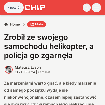
powrót
Home
Moto
Zrobił ze swojego
samochodu helikopter, a
policja go zgarnęła
Mateusz Łysoń
M
21.03.2024
|
2
min
Za marzeniami warto gnać, ale kiedy marzenie
od samego początku wydaje się
niekonwencjonalne, czasem lepiej zastanowić
się dwa razy, czy w ramach jego realizacji nie