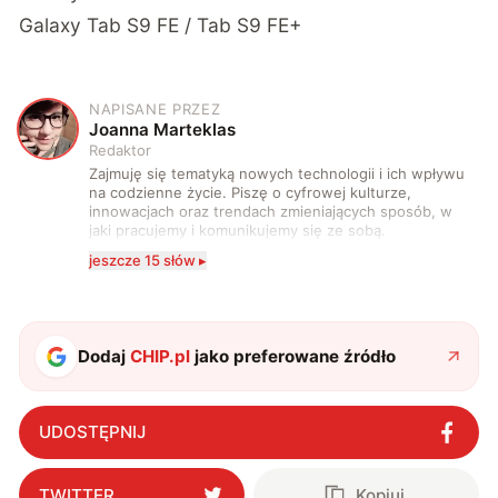
Galaxy Tab S9 FE / Tab S9 FE+
NAPISANE PRZEZ
J
Joanna Marteklas
Redaktor
Zajmuję się tematyką nowych technologii i ich wpływu
na codzienne życie. Piszę o cyfrowej kulturze,
innowacjach oraz trendach zmieniających sposób, w
jaki pracujemy i komunikujemy się ze sobą.
Szczególnie interesuje mnie relacja między rozwojem
jeszcze 15 słów ▸
technologii a współczesną popkulturą. W wolnych
chwilach zakopuję się w książkach i komiksach —
najczęściej w fantastyce i wuxia.
Dodaj
CHIP.pl
jako preferowane źródło
UDOSTĘPNIJ
TWITTER
Kopiuj