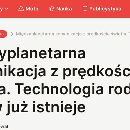
ty
Moto
Nauka
Publicystyka
Międzyplanetarna komunikacja z prędkością światła. T
ka
yplanetarna
ikacja z prędkośc
a. Technologia ro
 już istnieje
owal