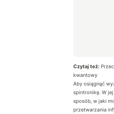
Czytaj też:
Przec
kwantowy
Aby osiągnąć wyz
spintronikę. W je
sposób, w jaki 
przetwarzania in