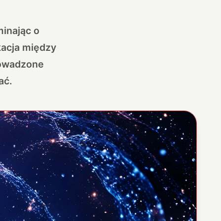
minając o
kacja między
rowadzone
ać.