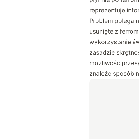
reprezentuje info
Problem polega na
usunięte z ferro
wykorzystanie św
zasadzie skrętno
możliwość przesył
znaleźć sposób n