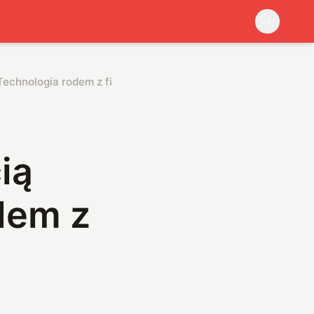
echnologia rodem z filmów już istnieje
ią
dem z