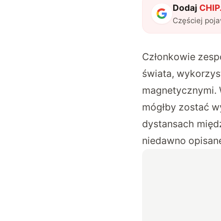
Dodaj
CHIP.
Częściej poj
Członkowie zespo
świata, wykorzyst
magnetycznymi. W
mógłby zostać w
dystansach międz
niedawno opisan