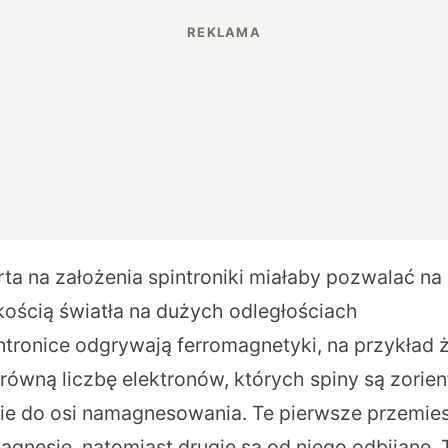
ta na założenia spintroniki miałaby pozwalać na 
dkością światła na dużych odległościach
ntronice odgrywają ferromagnetyki, na przykład ż
erówną liczbę elektronów, których spiny są zorie
nie do osi namagnesowania. Te pierwsze przemies
agnesie, natomiast drugie są od niego odbijane.