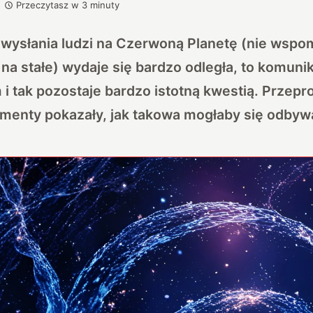
Przeczytasz w
3
minuty
a wysłania ludzi na Czerwoną Planetę (nie wspo
 na stałe) wydaje się bardzo odległa, to komuni
i tak pozostaje bardzo istotną kwestią. Przep
ymenty pokazały, jak takowa mogłaby się odbyw