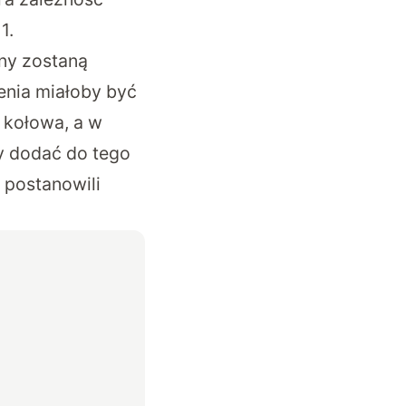
1.
ony zostaną
enia miałoby być
 kołowa, a w
y dodać do tego
 postanowili