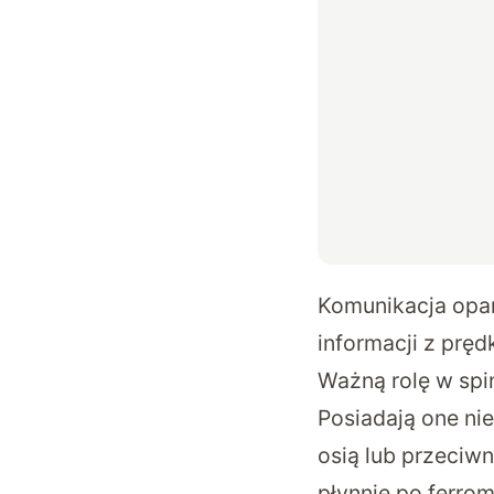
Komunikacja opar
informacji z prę
Ważną rolę w spi
Posiadają one ni
osią lub przeciw
płynnie po ferrom