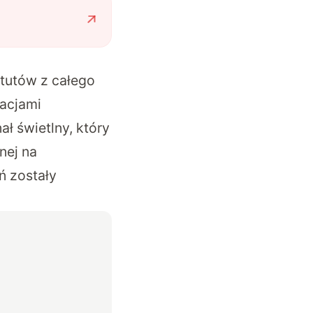
tutów z całego
macjami
ł świetlny, który
nej na
ń zostały