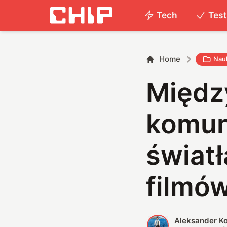
Tech
Tes
Home
Nau
Międz
komun
światł
filmów
Aleksander K
A