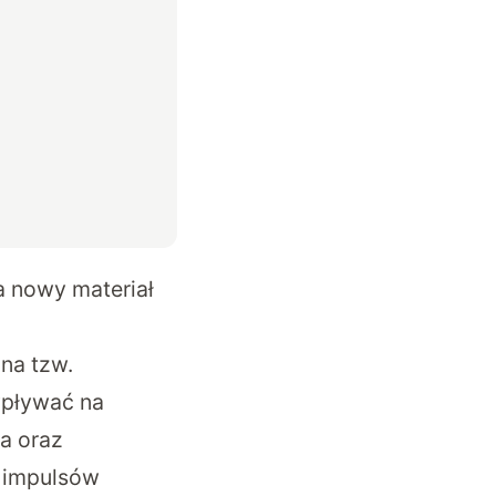
 nowy materiał
na tzw.
 wpływać na
a oraz
ą impulsów