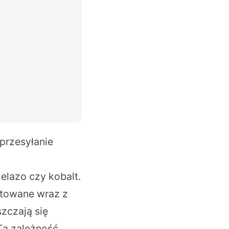
przesyłanie
elazo czy kobalt.
ntowane wraz z
zczają się
 Ta zależność