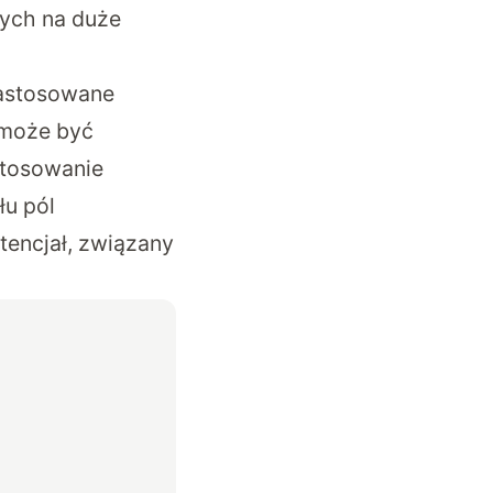
nych na duże
 zastosowane
 może być
stosowanie
łu pól
tencjał, związany