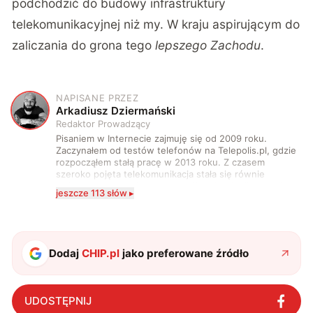
podchodzić do budowy infrastruktury
telekomunikacyjnej niż my. W kraju aspirującym do
zaliczania do grona tego
lepszego Zachodu
.
NAPISANE PRZEZ
A
Arkadiusz Dziermański
Redaktor Prowadzący
Pisaniem w Internecie zajmuję się od 2009 roku.
Zaczynałem od testów telefonów na Telepolis.pl, gdzie
rozpocząłem stałą pracę w 2013 roku. Z czasem
szeroko pojęta telekomunikacja stała się równie
wciągająca co telefony, a rozwój technologii sprawił,
jeszcze 113 słów ▸
że do urządzeń mobilnych dołączył też inny sprzęt
elektroniczny. Dzisiaj moje biurko zasypuje każdy
rodzaj sprzętu, a o sieci 5G mogę mówić obudzony w
środku nocy. Od 2019 roku śledzę i opisuję ruchy
antykomórkowe w Polsce i na świecie. Poziom
Dodaj
CHIP.pl
jako preferowane źródło
wylewanego przez nie hejtu świadczy o tym, że robię
to dobrze. Na przestrzeni ostatnich lat moje teksty
pojawiały się na łamach serwisów GamingSociety, Gry-
Online i PCWorld.pl, a od 2020 roku jestem związany z
UDOSTĘPNIJ
WhatNext.pl, gdzie jestem zastępcą redaktora