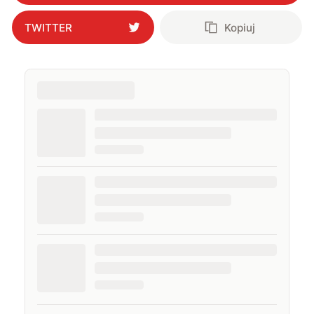
naczelnego. Życie prywatne łączę z zawodowym,
interesując się nowymi technologiami, ale nie
TWITTER
Kopiuj
pogardzę dobrą muzyką, serialem, grami
komputerowymi czy sportem.